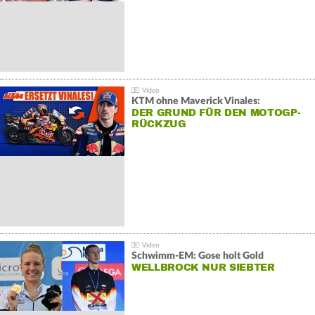
KTM ohne Maverick Vinales:
DER GRUND FÜR DEN MOTOGP-
RÜCKZUG
Schwimm-EM: Gose holt Gold
WELLBROCK NUR SIEBTER