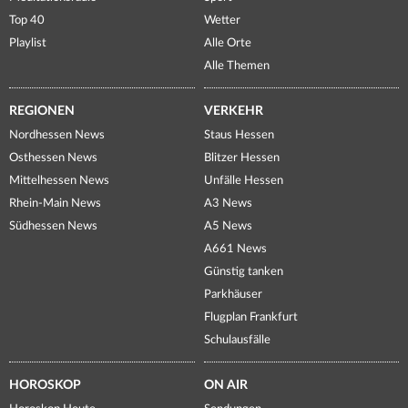
Top 40
Wetter
Playlist
Alle Orte
Alle Themen
REGIONEN
VERKEHR
Nordhessen News
Staus Hessen
Osthessen News
Blitzer Hessen
Mittelhessen News
Unfälle Hessen
Rhein-Main News
A3 News
Südhessen News
A5 News
A661 News
Günstig tanken
Parkhäuser
Flugplan Frankfurt
Schulausfälle
HOROSKOP
ON AIR