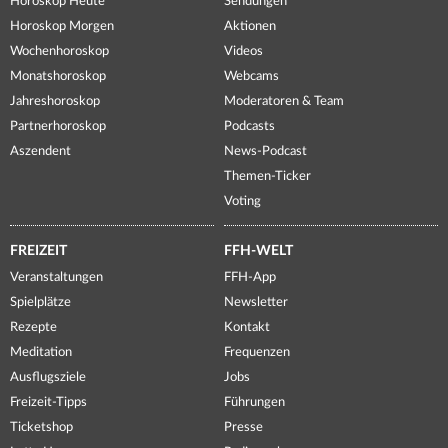
Horoskop Heute
Sendungen
Horoskop Morgen
Aktionen
Wochenhoroskop
Videos
Monatshoroskop
Webcams
Jahreshoroskop
Moderatoren & Team
Partnerhoroskop
Podcasts
Aszendent
News-Podcast
Themen-Ticker
Voting
FREIZEIT
FFH-WELT
Veranstaltungen
FFH-App
Spielplätze
Newsletter
Rezepte
Kontakt
Meditation
Frequenzen
Ausflugsziele
Jobs
Freizeit-Tipps
Führungen
Ticketshop
Presse