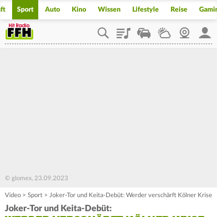
ft
Sport
Auto
Kino
Wissen
Lifestyle
Reise
Gami
Playlist
Staupilot
Wetter
Webcam
Mein
© glomex, 23.09.2023
Video
>
Sport
>
Joker-Tor und Keita-Debüt: Werder verschärft Kölner Krise
Joker-Tor und Keita-Debüt: