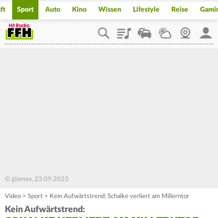
ft
Sport
Auto
Kino
Wissen
Lifestyle
Reise
Gami
Playlist
Staupilot
Wetter
Webcam
Mein
© glomex, 23.09.2023
Video
>
Sport
>
Kein Aufwärtstrend: Schalke verliert am Millerntor
Kein Aufwärtstrend: