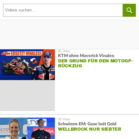
KTM ohne Maverick Vinales:
DER GRUND FÜR DEN MOTOGP-
RÜCKZUG
Schwimm-EM: Gose holt Gold
WELLBROCK NUR SIEBTER