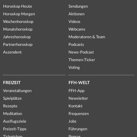
Horoskop Heute
Sendungen
Horoskop Morgen
Aktionen
Wochenhoroskop
Videos
Monatshoroskop
Webcams
Jahreshoroskop
Moderatoren & Team
Partnerhoroskop
Podcasts
Aszendent
News-Podcast
Themen-Ticker
Voting
FREIZEIT
FFH-WELT
Veranstaltungen
FFH-App
Spielplätze
Newsletter
Rezepte
Kontakt
Meditation
Frequenzen
Ausflugsziele
Jobs
Freizeit-Tipps
Führungen
Ticketshop
Presse