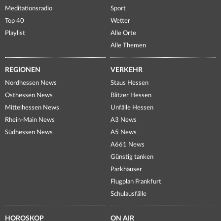
Meditationsradio
Sport
Top 40
Wetter
Playlist
Alle Orte
Alle Themen
REGIONEN
VERKEHR
Nordhessen News
Staus Hessen
Osthessen News
Blitzer Hessen
Mittelhessen News
Unfälle Hessen
Rhein-Main News
A3 News
Südhessen News
A5 News
A661 News
Günstig tanken
Parkhäuser
Flugplan Frankfurt
Schulausfälle
HOROSKOP
ON AIR