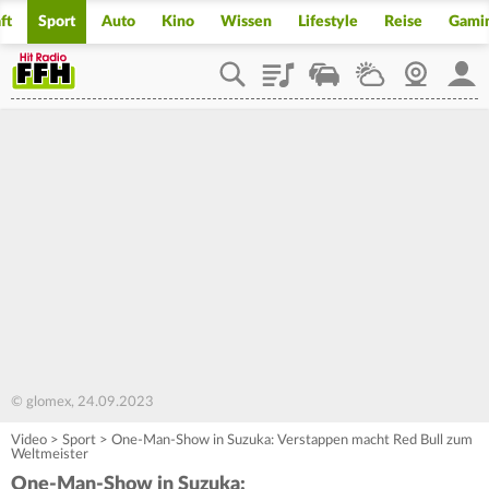
ft
Sport
Auto
Kino
Wissen
Lifestyle
Reise
Gami
Playlist
Staupilot
Wetter
Webcam
Mein
© glomex, 24.09.2023
Video
>
Sport
>
One-Man-Show in Suzuka: Verstappen macht Red Bull zum
Weltmeister
One-Man-Show in Suzuka: