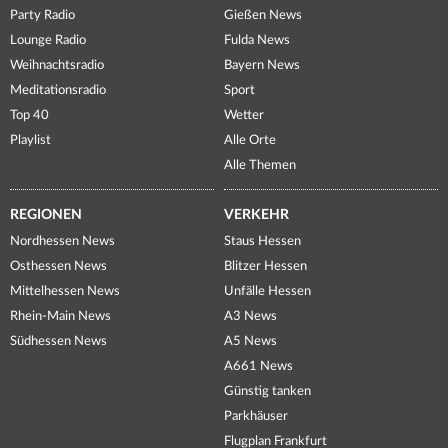
Party Radio
Gießen News
Lounge Radio
Fulda News
Weihnachtsradio
Bayern News
Meditationsradio
Sport
Top 40
Wetter
Playlist
Alle Orte
Alle Themen
REGIONEN
VERKEHR
Nordhessen News
Staus Hessen
Osthessen News
Blitzer Hessen
Mittelhessen News
Unfälle Hessen
Rhein-Main News
A3 News
Südhessen News
A5 News
A661 News
Günstig tanken
Parkhäuser
Flugplan Frankfurt