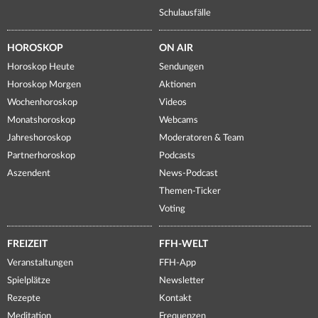
Schulausfälle
HOROSKOP
ON AIR
Horoskop Heute
Sendungen
Horoskop Morgen
Aktionen
Wochenhoroskop
Videos
Monatshoroskop
Webcams
Jahreshoroskop
Moderatoren & Team
Partnerhoroskop
Podcasts
Aszendent
News-Podcast
Themen-Ticker
Voting
FREIZEIT
FFH-WELT
Veranstaltungen
FFH-App
Spielplätze
Newsletter
Rezepte
Kontakt
Meditation
Frequenzen