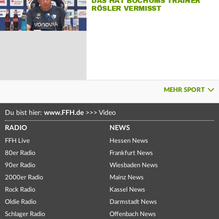
DAS HAT BOCHUMS TRAINER
RÖSLER VERMISST
MEHR SPORT
Du bist hier:
www.FFH.de
>>>
Video
RADIO
NEWS
FFH Live
Hessen News
80er Radio
Frankfurt News
90er Radio
Wiesbaden News
2000er Radio
Mainz News
Rock Radio
Kassel News
Oldie Radio
Darmstadt News
Schlager Radio
Offenbach News