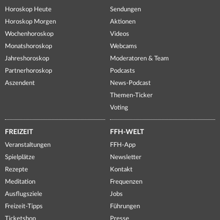
Horoskop Heute
Sendungen
Horoskop Morgen
Aktionen
Wochenhoroskop
Videos
Monatshoroskop
Webcams
Jahreshoroskop
Moderatoren & Team
Partnerhoroskop
Podcasts
Aszendent
News-Podcast
Themen-Ticker
Voting
FREIZEIT
FFH-WELT
Veranstaltungen
FFH-App
Spielplätze
Newsletter
Rezepte
Kontakt
Meditation
Frequenzen
Ausflugsziele
Jobs
Freizeit-Tipps
Führungen
Ticketshop
Presse