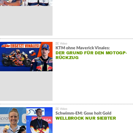
KTM ohne Maverick Vinales:
DER GRUND FÜR DEN MOTOGP-
RÜCKZUG
Schwimm-EM: Gose holt Gold
WELLBROCK NUR SIEBTER