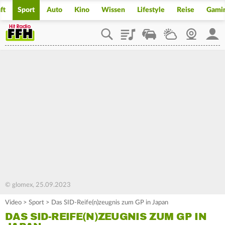
ft
Sport
Auto
Kino
Wissen
Lifestyle
Reise
Gami
Playlist
Staupilot
Wetter
Webcam
Mein
© glomex, 25.09.2023
Video
>
Sport
>
Das SID-Reife(n)zeugnis zum GP in Japan
DAS SID-REIFE(N)ZEUGNIS ZUM GP IN