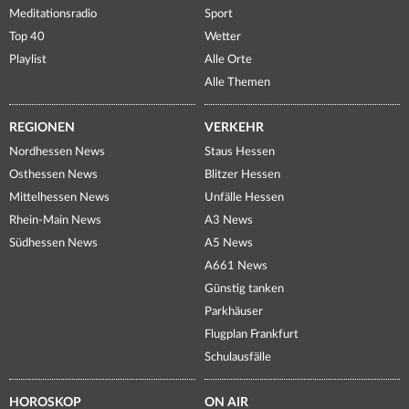
Meditationsradio
Sport
Top 40
Wetter
Playlist
Alle Orte
Alle Themen
REGIONEN
VERKEHR
Nordhessen News
Staus Hessen
Osthessen News
Blitzer Hessen
Mittelhessen News
Unfälle Hessen
Rhein-Main News
A3 News
Südhessen News
A5 News
A661 News
Günstig tanken
Parkhäuser
Flugplan Frankfurt
Schulausfälle
HOROSKOP
ON AIR