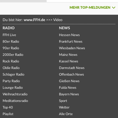
MEHR TOP-MELDUNGEN
Du bist hier:
www.FFH.de
>>>
Video
RADIO
NEWS
FFH Live
Hessen News
80er Radio
Frankfurt News
90er Radio
Wiesbaden News
2000er Radio
Mainz News
Rock Radio
Kassel News
Oldie Radio
Darmstadt News
Schlager Radio
Offenbach News
Party Radio
Gießen News
Lounge Radio
Fulda News
Weihnachtsradio
Bayern News
Meditationsradio
Sport
Top 40
Wetter
Playlist
Alle Orte