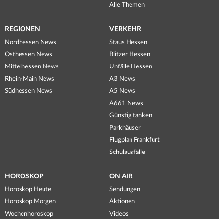
Alle Themen
REGIONEN
VERKEHR
Nordhessen News
Staus Hessen
Osthessen News
Blitzer Hessen
Mittelhessen News
Unfälle Hessen
Rhein-Main News
A3 News
Südhessen News
A5 News
A661 News
Günstig tanken
Parkhäuser
Flugplan Frankfurt
Schulausfälle
HOROSKOP
ON AIR
Horoskop Heute
Sendungen
Horoskop Morgen
Aktionen
Wochenhoroskop
Videos