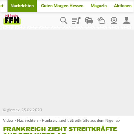
et
Nachrichten
Guten Morgen Hessen
Magazin
Aktionen
Playlist
Staupilot
Wetter
Webcam
Mein
© glomex, 25.09.2023
Video
>
Nachrichten
>
Frankreich zieht Streitkräfte aus dem Niger ab
FRANKREICH ZIEHT STREITKRÄFTE