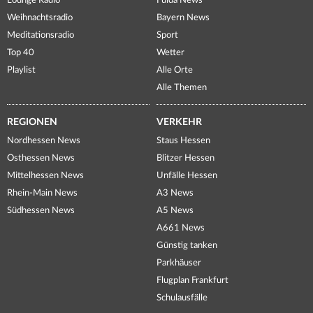
Lounge Radio
Fulda News
Weihnachtsradio
Bayern News
Meditationsradio
Sport
Top 40
Wetter
Playlist
Alle Orte
Alle Themen
REGIONEN
VERKEHR
Nordhessen News
Staus Hessen
Osthessen News
Blitzer Hessen
Mittelhessen News
Unfälle Hessen
Rhein-Main News
A3 News
Südhessen News
A5 News
A661 News
Günstig tanken
Parkhäuser
Flugplan Frankfurt
Schulausfälle