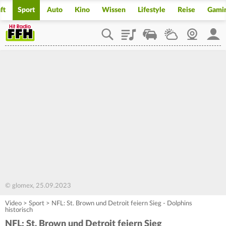
ft
Sport
Auto
Kino
Wissen
Lifestyle
Reise
Gami
Playlist
Staupilot
Wetter
Webcam
Mein
© glomex, 25.09.2023
Video
>
Sport
>
NFL: St. Brown und Detroit feiern Sieg - Dolphins
historisch
NFL: St. Brown und Detroit feiern Sieg