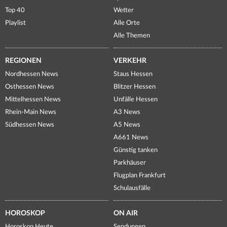
Top 40
Wetter
Playlist
Alle Orte
Alle Themen
REGIONEN
VERKEHR
Nordhessen News
Staus Hessen
Osthessen News
Blitzer Hessen
Mittelhessen News
Unfälle Hessen
Rhein-Main News
A3 News
Südhessen News
A5 News
A661 News
Günstig tanken
Parkhäuser
Flugplan Frankfurt
Schulausfälle
HOROSKOP
ON AIR
Horoskop Heute
Sendungen