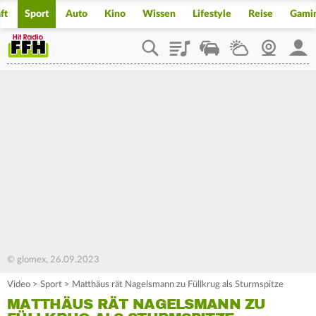
ft
Sport
Auto
Kino
Wissen
Lifestyle
Reise
Gami
Playlist
Staupilot
Wetter
Webcam
Mein
© glomex, 26.09.2023
Video
>
Sport
>
Matthäus rät Nagelsmann zu Füllkrug als Sturmspitze
MATTHÄUS RÄT NAGELSMANN ZU