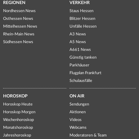
REGIONEN
VERKEHR
Nordhessen News
Staus Hessen
Osthessen News
Blitzer Hessen
Mittelhessen News
Unfälle Hessen
Rhein-Main News
A3 News
Südhessen News
A5 News
A661 News
Günstig tanken
Parkhäuser
Flugplan Frankfurt
Schulausfälle
HOROSKOP
ON AIR
Horoskop Heute
Sendungen
Horoskop Morgen
Aktionen
Wochenhoroskop
Videos
Monatshoroskop
Webcams
Jahreshoroskop
Moderatoren & Team