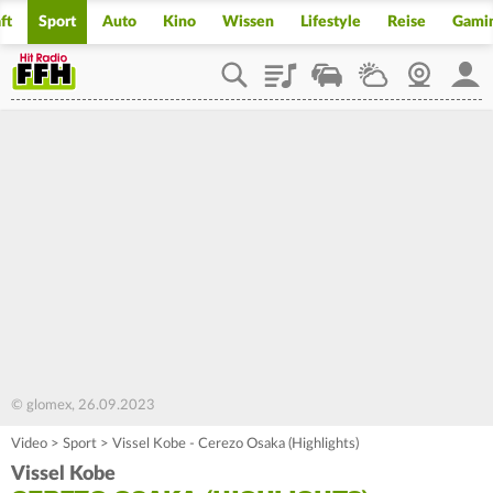
ft
Sport
Auto
Kino
Wissen
Lifestyle
Reise
Gami
Playlist
Staupilot
Wetter
Webcam
Mein
© glomex, 26.09.2023
Video
>
Sport
>
Vissel Kobe - Cerezo Osaka (Highlights)
Vissel Kobe