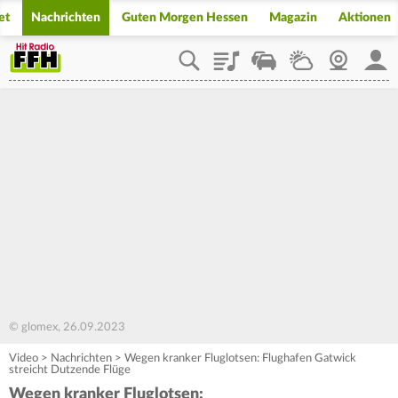
et
Nachrichten
Guten Morgen Hessen
Magazin
Aktionen
Playlist
Staupilot
Wetter
Webcam
Mein
© glomex, 26.09.2023
Video
>
Nachrichten
>
Wegen kranker Fluglotsen: Flughafen Gatwick
streicht Dutzende Flüge
Wegen kranker Fluglotsen: