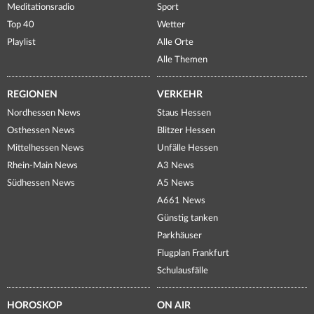
Meditationsradio
Sport
Top 40
Wetter
Playlist
Alle Orte
Alle Themen
REGIONEN
VERKEHR
Nordhessen News
Staus Hessen
Osthessen News
Blitzer Hessen
Mittelhessen News
Unfälle Hessen
Rhein-Main News
A3 News
Südhessen News
A5 News
A661 News
Günstig tanken
Parkhäuser
Flugplan Frankfurt
Schulausfälle
HOROSKOP
ON AIR