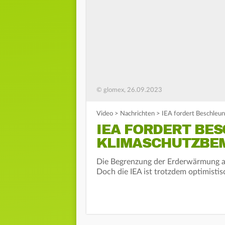
© glomex, 26.09.2023
Video
>
Nachrichten
>
IEA fordert Beschleu
IEA FORDERT BE
KLIMASCHUTZBE
Die Begrenzung der Erderwärmung auf 
Doch die IEA ist trotzdem optimistis