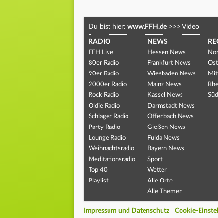
Du bist hier:
www.FFH.de
>>>
Video
RADIO
NEWS
RE
FFH Live
Hessen News
Nor
80er Radio
Frankfurt News
Ost
90er Radio
Wiesbaden News
Mit
2000er Radio
Mainz News
Rhe
Rock Radio
Kassel News
Süd
Oldie Radio
Darmstadt News
Schlager Radio
Offenbach News
Party Radio
Gießen News
Lounge Radio
Fulda News
Weihnachtsradio
Bayern News
Meditationsradio
Sport
Top 40
Wetter
Playlist
Alle Orte
Alle Themen
Impressum und Datenschutz
Cookie-Einste