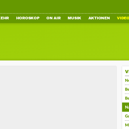
KEHR
HOROSKOP
ON AIR
MUSIK
AKTIONEN
VIDE
V
N
Be
B
N
G
M