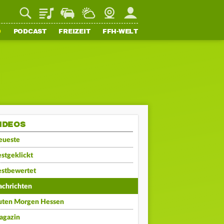
Playlist
Staupilot
Wetter
Webcam
Mein FFH
O
PODCAST
FREIZEIT
FFH-WELT
IDEOS
eueste
stgeklickt
estbewertet
achrichten
uten Morgen Hessen
agazin