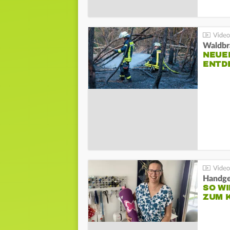
Waldbr
NEUE
ENTD
Handge
SO WI
ZUM 