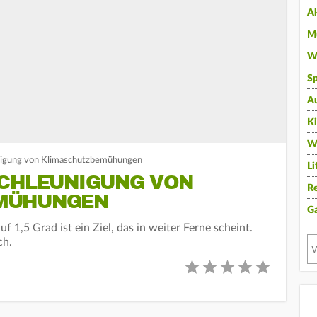
A
Mu
Wi
Sp
A
K
W
nigung von Klimaschutzbemühungen
Li
SCHLEUNIGUNG VON
Re
MÜHUNGEN
G
1,5 Grad ist ein Ziel, das in weiter Ferne scheint.
ch.