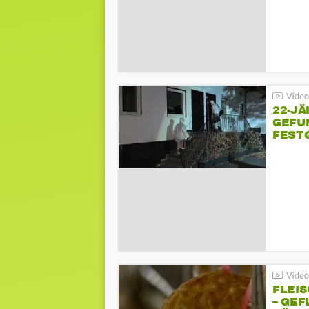
22-JÄ
GEFU
FEST
FLEI
– GEF