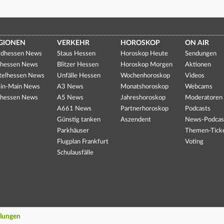
GIONEN
VERKEHR
HOROSKOP
ON AIR
dhessen News
Staus Hessen
Horoskop Heute
Sendungen
hessen News
Blitzer Hessen
Horoskop Morgen
Aktionen
telhessen News
Unfälle Hessen
Wochenhoroskop
Videos
in-Main News
A3 News
Monatshoroskop
Webcams
hessen News
A5 News
Jahreshoroskop
Moderatoren
A661 News
Partnerhoroskop
Podcasts
Günstig tanken
Aszendent
News-Podcas
Parkhäuser
Themen-Tick
Flugplan Frankfurt
Voting
Schulausfälle
llungen