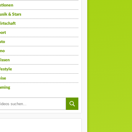
ktionen
sik & Stars
rtschaft
ort
uto
ino
issen
festyle
ise
aming