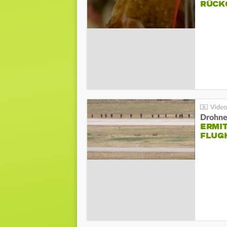
ÜCKG
Drohnen
ERMI
FLUG