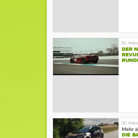
DER 
REVU
RUND
HOCK
Mehr al
DIE B