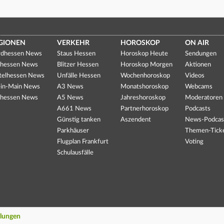
GIONEN
VERKEHR
HOROSKOP
ON AIR
dhessen News
Staus Hessen
Horoskop Heute
Sendungen
hessen News
Blitzer Hessen
Horoskop Morgen
Aktionen
telhessen News
Unfälle Hessen
Wochenhoroskop
Videos
in-Main News
A3 News
Monatshoroskop
Webcams
hessen News
A5 News
Jahreshoroskop
Moderatoren
A661 News
Partnerhoroskop
Podcasts
Günstig tanken
Aszendent
News-Podcas
Parkhäuser
Themen-Tick
Flugplan Frankfurt
Voting
Schulausfälle
llungen