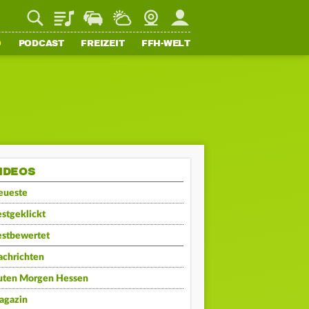
Playlist
Staupilot
Wetter
Webcam
Mein FFH
O
PODCAST
FREIZEIT
FFH-WELT
IDEOS
eueste
stgeklickt
estbewertet
achrichten
uten Morgen Hessen
agazin