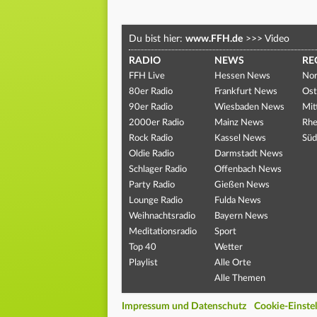
Du bist hier:
www.FFH.de
>>>
Video
RADIO
NEWS
RE
FFH Live
Hessen News
Nor
80er Radio
Frankfurt News
Ost
90er Radio
Wiesbaden News
Mit
2000er Radio
Mainz News
Rhe
Rock Radio
Kassel News
Süd
Oldie Radio
Darmstadt News
Schlager Radio
Offenbach News
Party Radio
Gießen News
Lounge Radio
Fulda News
Weihnachtsradio
Bayern News
Meditationsradio
Sport
Top 40
Wetter
Playlist
Alle Orte
Alle Themen
Impressum und Datenschutz
Cookie-Einste