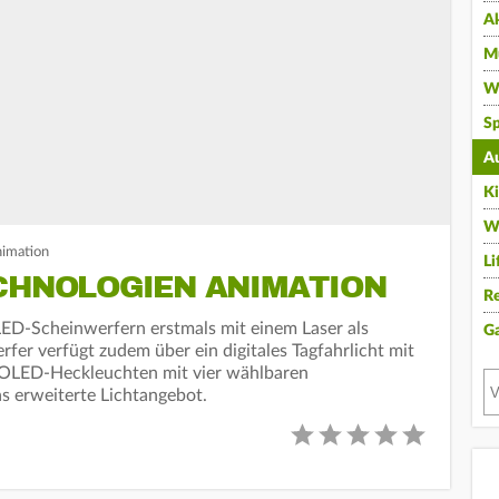
A
Mu
Wi
Sp
A
K
W
nimation
Li
ECHNOLOGIEN ANIMATION
Re
LED-Scheinwerfern erstmals mit einem Laser als
G
rfer verfügt zudem über ein digitales Tagfahrlicht mit
e OLED-Heckleuchten mit vier wählbaren
as erweiterte Lichtangebot.