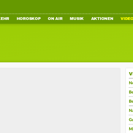
KEHR
HOROSKOP
ON AIR
MUSIK
AKTIONEN
VIDE
V
N
Be
B
N
G
M