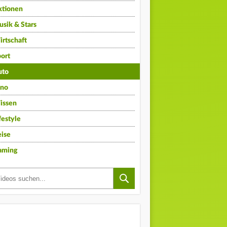
ktionen
sik & Stars
rtschaft
ort
uto
ino
issen
festyle
ise
aming