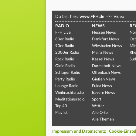
Du bist hier:
www.FFH.de
>>>
Video
RADIO
NEWS
RE
FFH Live
Hessen News
Nor
80er Radio
Frankfurt News
Ost
90er Radio
Wiesbaden News
Mit
2000er Radio
Mainz News
Rhe
Rock Radio
Kassel News
Süd
Oldie Radio
Darmstadt News
Schlager Radio
Offenbach News
Party Radio
Gießen News
Lounge Radio
Fulda News
Weihnachtsradio
Bayern News
Meditationsradio
Sport
Top 40
Wetter
Playlist
Alle Orte
Alle Themen
Impressum und Datenschutz
Cookie-Einste