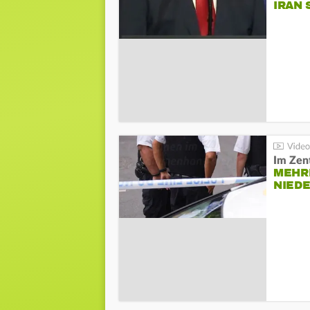
IRAN 
Im Zen
MEHR
NIED