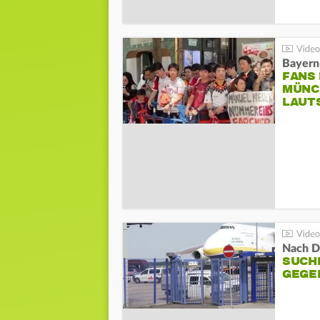
Bayern
FANS
MÜNC
LAUT
Nach D
SUCH
GEGE