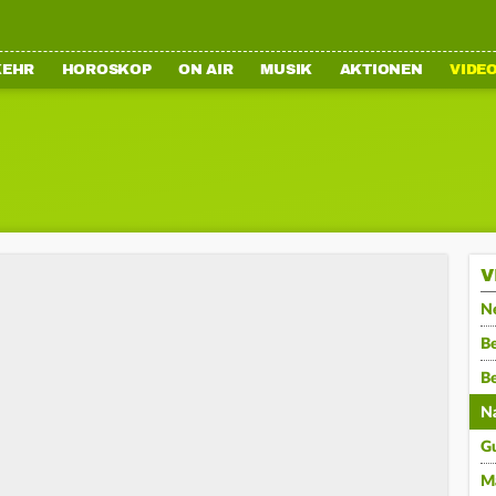
KEHR
HOROSKOP
ON AIR
MUSIK
AKTIONEN
VIDE
V
N
Be
B
N
G
M