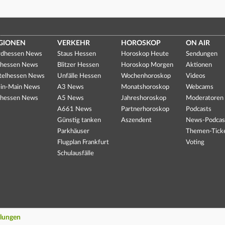
GIONEN
VERKEHR
HOROSKOP
ON AIR
dhessen News
Staus Hessen
Horoskop Heute
Sendungen
hessen News
Blitzer Hessen
Horoskop Morgen
Aktionen
telhessen News
Unfälle Hessen
Wochenhoroskop
Videos
in-Main News
A3 News
Monatshoroskop
Webcams
hessen News
A5 News
Jahreshoroskop
Moderatoren
A661 News
Partnerhoroskop
Podcasts
Günstig tanken
Aszendent
News-Podcas
Parkhäuser
Themen-Tick
Flugplan Frankfurt
Voting
Schulausfälle
llungen