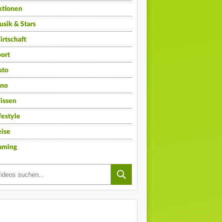
ktionen
sik & Stars
rtschaft
ort
uto
ino
issen
festyle
ise
aming