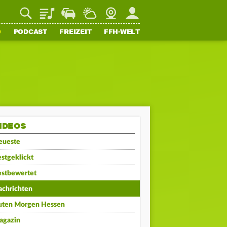
Playlist
Staupilot
Wetter
Webcam
Mein FFH
O
PODCAST
FREIZEIT
FFH-WELT
IDEOS
eueste
stgeklickt
estbewertet
achrichten
uten Morgen Hessen
agazin