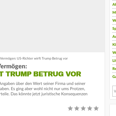
A
Mu
Wi
Sp
A
K
W
 Vermögen: US-Richter wirft Trump Betrug vor
Li
Vermögen:
Re
FT TRUMP BETRUG VOR
G
 Angaben über den Wert seiner Firma und seiner
ben. Es ging aber wohl nicht nur ums Protzen,
teile. Das könnte jetzt juristische Konsequenzen