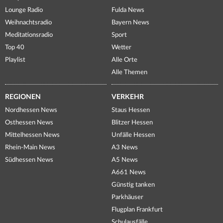
Lounge Radio
Fulda News
Weihnachtsradio
Bayern News
Meditationsradio
Sport
Top 40
Wetter
Playlist
Alle Orte
Alle Themen
REGIONEN
VERKEHR
Nordhessen News
Staus Hessen
Osthessen News
Blitzer Hessen
Mittelhessen News
Unfälle Hessen
Rhein-Main News
A3 News
Südhessen News
A5 News
A661 News
Günstig tanken
Parkhäuser
Flugplan Frankfurt
Schulausfälle