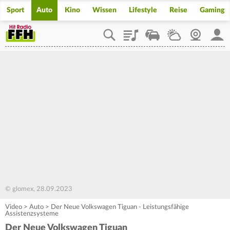
Sport
Auto
Kino
Wissen
Lifestyle
Reise
Gaming
Playlist
Staupilot
Wetter
Webcam
Mein
© glomex, 28.09.2023
Video
>
Auto
>
Der Neue Volkswagen Tiguan - Leistungsfähige
Assistenzsysteme
Der Neue Volkswagen Tiguan