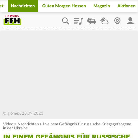
et
Nachrichten
Guten Morgen Hessen
Magazin
Aktionen
Playlist
Staupilot
Wetter
Webcam
Mein
© glomex, 28.09.2023
Video
>
Nachrichten
>
In einem Gefängnis für russische Kriegsgefangene
in der Ukraine
IN EINEM GEFÄNGNIS FÜR RUSSISCHE