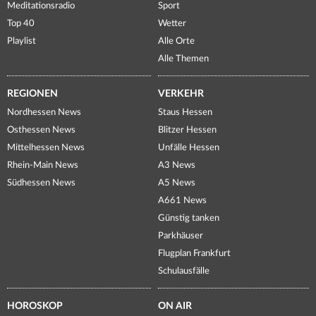
Meditationsradio
Sport
Top 40
Wetter
Playlist
Alle Orte
Alle Themen
REGIONEN
VERKEHR
Nordhessen News
Staus Hessen
Osthessen News
Blitzer Hessen
Mittelhessen News
Unfälle Hessen
Rhein-Main News
A3 News
Südhessen News
A5 News
A661 News
Günstig tanken
Parkhäuser
Flugplan Frankfurt
Schulausfälle
HOROSKOP
ON AIR