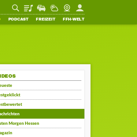
Playlist
Staupilot
Wetter
Webcam
Mein FFH
O
PODCAST
FREIZEIT
FFH-WELT
IDEOS
eueste
stgeklickt
estbewertet
achrichten
uten Morgen Hessen
agazin