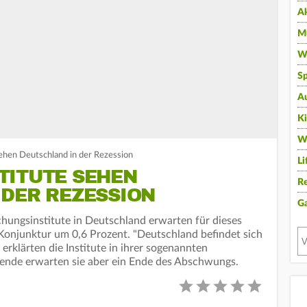
A
Mu
Wi
Sp
A
K
W
sehen Deutschland in der Rezession
Li
TITUTE SEHEN
Re
 DER REZESSION
G
hungsinstitute in Deutschland erwarten für dieses
Konjunktur um 0,6 Prozent. "Deutschland befindet sich
erklärten die Institute in ihrer sogenannten
ende erwarten sie aber ein Ende des Abschwungs.