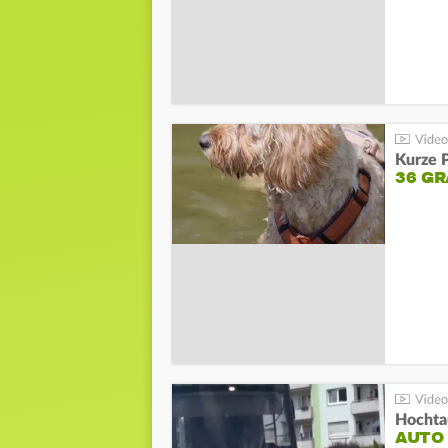
Kurze P
36 G
Hochta
AUTO