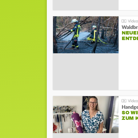
Waldbr
NEUE
ENTD
Handge
SO WI
ZUM 