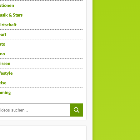
ktionen
sik & Stars
rtschaft
ort
uto
ino
issen
festyle
ise
aming