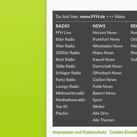
Du bist hier:
www.FFH.de
>>>
Video
RADIO
NEWS
RE
FFH Live
Hessen News
Nor
80er Radio
Frankfurt News
Ost
90er Radio
Wiesbaden News
Mit
2000er Radio
Mainz News
Rhe
Rock Radio
Kassel News
Süd
Oldie Radio
Darmstadt News
Schlager Radio
Offenbach News
Party Radio
Gießen News
Lounge Radio
Fulda News
Weihnachtsradio
Bayern News
Meditationsradio
Sport
Top 40
Wetter
Playlist
Alle Orte
Alle Themen
Impressum und Datenschutz
Cookie-Einste