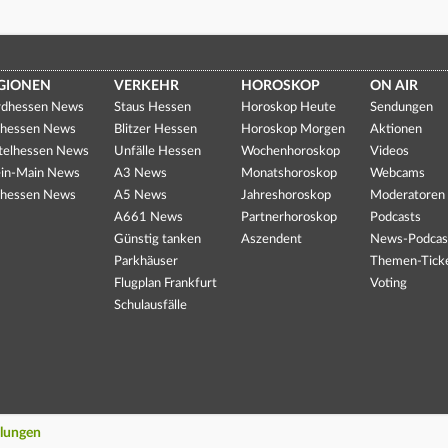
GIONEN
VERKEHR
HOROSKOP
ON AIR
dhessen News
Staus Hessen
Horoskop Heute
Sendungen
hessen News
Blitzer Hessen
Horoskop Morgen
Aktionen
telhessen News
Unfälle Hessen
Wochenhoroskop
Videos
in-Main News
A3 News
Monatshoroskop
Webcams
hessen News
A5 News
Jahreshoroskop
Moderatoren
A661 News
Partnerhoroskop
Podcasts
Günstig tanken
Aszendent
News-Podcas
Parkhäuser
Themen-Tick
Flugplan Frankfurt
Voting
Schulausfälle
llungen