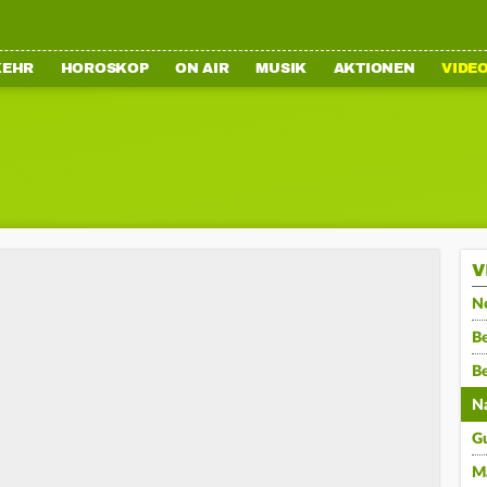
KEHR
HOROSKOP
ON AIR
MUSIK
AKTIONEN
VIDE
V
N
Be
B
N
G
M