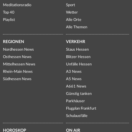
Meditationsradio
Sport
Top 40
Wetter
Playlist
Alle Orte
Alle Themen
REGIONEN
VERKEHR
Nordhessen News
Staus Hessen
Osthessen News
Blitzer Hessen
Mittelhessen News
Unfälle Hessen
Rhein-Main News
A3 News
Südhessen News
A5 News
A661 News
Günstig tanken
Parkhäuser
Flugplan Frankfurt
Schulausfälle
HOROSKOP
ON AIR