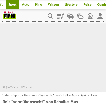
ft
Sport
Auto
Kino
Wissen
Lifestyle
Reise
Gami
Playlist
Staupilot
Wetter
Webcam
Mein
© glomex, 28.09.2023
Video
>
Sport
>
Reis "sehr überrascht" von Schalke-Aus - Dank an Fans
Reis "sehr überrascht" von Schalke-Aus