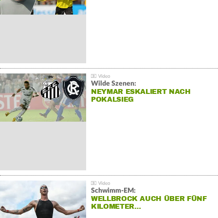
Wilde Szenen:
NEYMAR ESKALIERT NACH
POKALSIEG
Schwimm-EM:
WELLBROCK AUCH ÜBER FÜNF
KILOMETER…