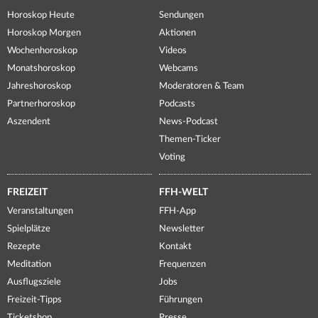
Horoskop Heute
Sendungen
Horoskop Morgen
Aktionen
Wochenhoroskop
Videos
Monatshoroskop
Webcams
Jahreshoroskop
Moderatoren & Team
Partnerhoroskop
Podcasts
Aszendent
News-Podcast
Themen-Ticker
Voting
FREIZEIT
FFH-WELT
Veranstaltungen
FFH-App
Spielplätze
Newsletter
Rezepte
Kontakt
Meditation
Frequenzen
Ausflugsziele
Jobs
Freizeit-Tipps
Führungen
Ticketshop
Presse