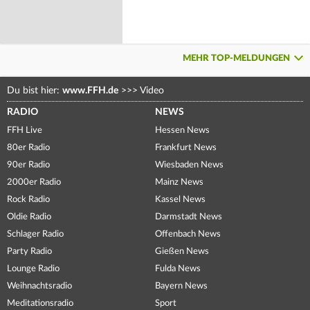
MEHR TOP-MELDUNGEN
Du bist hier:
www.FFH.de
>>>
Video
RADIO
NEWS
FFH Live
Hessen News
80er Radio
Frankfurt News
90er Radio
Wiesbaden News
2000er Radio
Mainz News
Rock Radio
Kassel News
Oldie Radio
Darmstadt News
Schlager Radio
Offenbach News
Party Radio
Gießen News
Lounge Radio
Fulda News
Weihnachtsradio
Bayern News
Meditationsradio
Sport