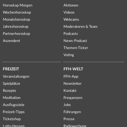
Horoskop Morgen
Aktionen
Wochenhoroskop
Videos
Monatshoroskop
Webcams
Jahreshoroskop
Moderatoren & Team
Partnerhoroskop
Podcasts
Aszendent
News-Podcast
Themen-Ticker
Voting
FREIZEIT
FFH-WELT
Veranstaltungen
FFH-App
Spielplätze
Newsletter
Rezepte
Kontakt
Meditation
Frequenzen
Ausflugsziele
Jobs
Freizeit-Tipps
Führungen
Ticketshop
Presse
Lotto Hessen
Radiowerbung