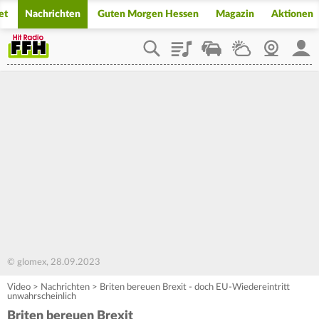
et
Nachrichten
Guten Morgen Hessen
Magazin
Aktionen
Playlist
Staupilot
Wetter
Webcam
Mein
© glomex, 28.09.2023
Video
>
Nachrichten
>
Briten bereuen Brexit - doch EU-Wiedereintritt
unwahrscheinlich
Briten bereuen Brexit