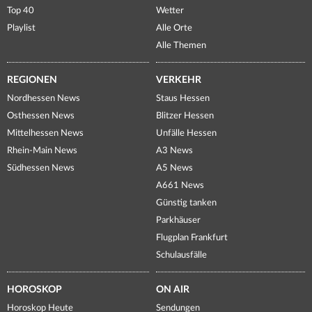
Top 40
Wetter
Playlist
Alle Orte
Alle Themen
REGIONEN
VERKEHR
Nordhessen News
Staus Hessen
Osthessen News
Blitzer Hessen
Mittelhessen News
Unfälle Hessen
Rhein-Main News
A3 News
Südhessen News
A5 News
A661 News
Günstig tanken
Parkhäuser
Flugplan Frankfurt
Schulausfälle
HOROSKOP
ON AIR
Horoskop Heute
Sendungen