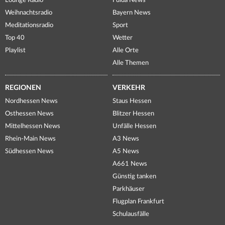
Lounge Radio
Fulda News
Weihnachtsradio
Bayern News
Meditationsradio
Sport
Top 40
Wetter
Playlist
Alle Orte
Alle Themen
REGIONEN
VERKEHR
Nordhessen News
Staus Hessen
Osthessen News
Blitzer Hessen
Mittelhessen News
Unfälle Hessen
Rhein-Main News
A3 News
Südhessen News
A5 News
A661 News
Günstig tanken
Parkhäuser
Flugplan Frankfurt
Schulausfälle