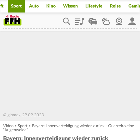
ft
Sport
Auto
Kino
Wissen
Lifestyle
Reise
Gami
Playlist
Staupilot
Wetter
Webcam
Mein
© glomex, 29.09.2023
Video
>
Sport
>
Bayern: Innenverteidigung wieder zurück - Guerreiro eine
"Augenweide"
Bayern: Innenverteidigung wieder zurück