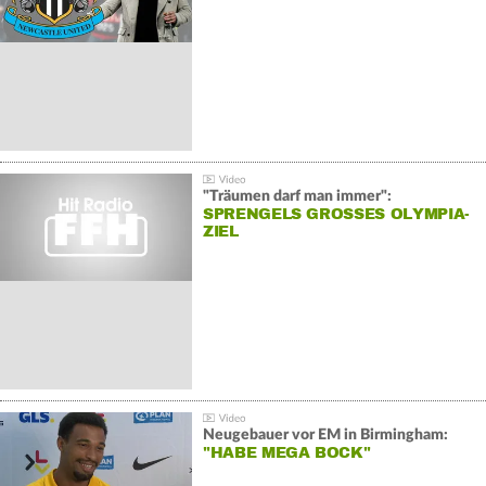
"Träumen darf man immer":
SPRENGELS GROSSES OLYMPIA-Z
IEL
Neugebauer vor EM in Birmingham:
"HABE MEGA BOCK"