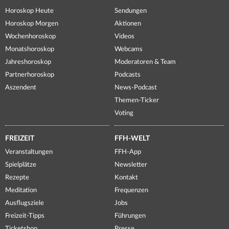
Horoskop Heute
Sendungen
Horoskop Morgen
Aktionen
Wochenhoroskop
Videos
Monatshoroskop
Webcams
Jahreshoroskop
Moderatoren & Team
Partnerhoroskop
Podcasts
Aszendent
News-Podcast
Themen-Ticker
Voting
FREIZEIT
FFH-WELT
Veranstaltungen
FFH-App
Spielplätze
Newsletter
Rezepte
Kontakt
Meditation
Frequenzen
Ausflugsziele
Jobs
Freizeit-Tipps
Führungen
Ticketshop
Presse