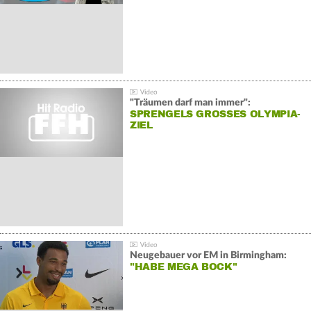
"Träumen darf man immer":
SPRENGELS GROSSES OLYMPIA-Z
IEL
Neugebauer vor EM in Birmingham:
"HABE MEGA BOCK"