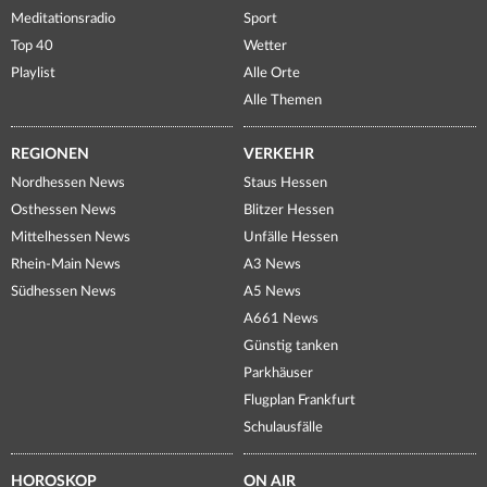
Meditationsradio
Sport
Top 40
Wetter
Playlist
Alle Orte
Alle Themen
REGIONEN
VERKEHR
Nordhessen News
Staus Hessen
Osthessen News
Blitzer Hessen
Mittelhessen News
Unfälle Hessen
Rhein-Main News
A3 News
Südhessen News
A5 News
A661 News
Günstig tanken
Parkhäuser
Flugplan Frankfurt
Schulausfälle
HOROSKOP
ON AIR