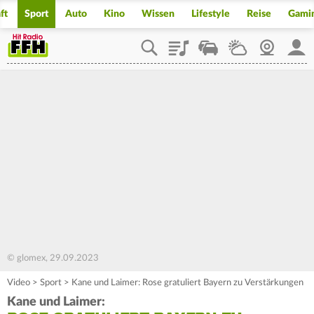
ft
Sport
Auto
Kino
Wissen
Lifestyle
Reise
Gami
Playlist
Staupilot
Wetter
Webcam
Mein
© glomex, 29.09.2023
Video
>
Sport
>
Kane und Laimer: Rose gratuliert Bayern zu Verstärkungen
Kane und Laimer: