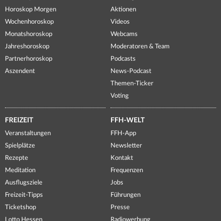
Horoskop Morgen
Aktionen
Wochenhoroskop
Videos
Monatshoroskop
Webcams
Jahreshoroskop
Moderatoren & Team
Partnerhoroskop
Podcasts
Aszendent
News-Podcast
Themen-Ticker
Voting
FREIZEIT
FFH-WELT
Veranstaltungen
FFH-App
Spielplätze
Newsletter
Rezepte
Kontakt
Meditation
Frequenzen
Ausflugsziele
Jobs
Freizeit-Tipps
Führungen
Ticketshop
Presse
Lotto Hessen
Radiowerbung