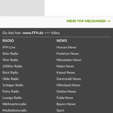
MEHR TOP-MELDUNGEN
Du bist hier:
www.FFH.de
>>>
Video
RADIO
NEWS
FFH Live
Hessen News
80er Radio
Frankfurt News
90er Radio
Wiesbaden News
2000er Radio
Mainz News
Rock Radio
Kassel News
Oldie Radio
Darmstadt News
Schlager Radio
Offenbach News
Party Radio
Gießen News
Lounge Radio
Fulda News
Weihnachtsradio
Bayern News
Meditationsradio
Sport