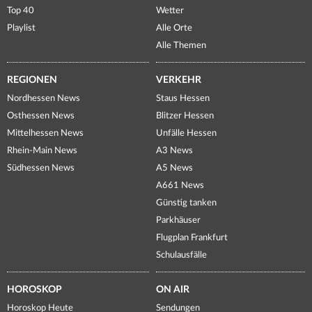
Top 40
Wetter
Playlist
Alle Orte
Alle Themen
REGIONEN
VERKEHR
Nordhessen News
Staus Hessen
Osthessen News
Blitzer Hessen
Mittelhessen News
Unfälle Hessen
Rhein-Main News
A3 News
Südhessen News
A5 News
A661 News
Günstig tanken
Parkhäuser
Flugplan Frankfurt
Schulausfälle
HOROSKOP
ON AIR
Horoskop Heute
Sendungen