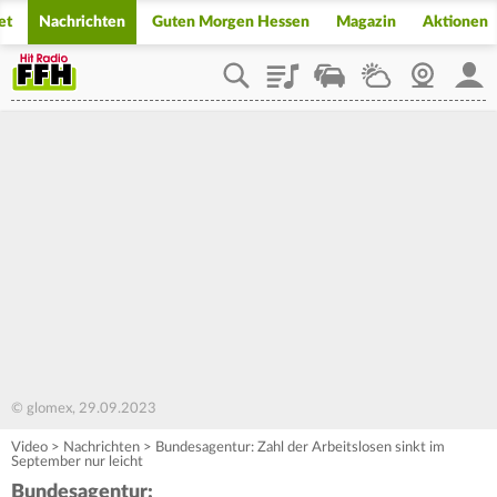
et
Nachrichten
Guten Morgen Hessen
Magazin
Aktionen
Playlist
Staupilot
Wetter
Webcam
Mein
© glomex, 29.09.2023
Video
>
Nachrichten
>
Bundesagentur: Zahl der Arbeitslosen sinkt im
September nur leicht
Bundesagentur: