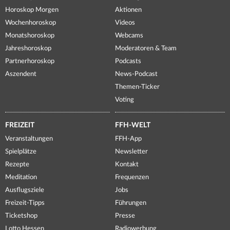
Horoskop Morgen
Aktionen
Wochenhoroskop
Videos
Monatshoroskop
Webcams
Jahreshoroskop
Moderatoren & Team
Partnerhoroskop
Podcasts
Aszendent
News-Podcast
Themen-Ticker
Voting
FREIZEIT
FFH-WELT
Veranstaltungen
FFH-App
Spielplätze
Newsletter
Rezepte
Kontakt
Meditation
Frequenzen
Ausflugsziele
Jobs
Freizeit-Tipps
Führungen
Ticketshop
Presse
Lotto Hessen
Radiowerbung