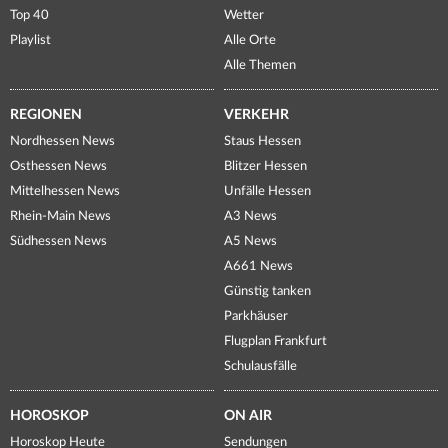
Top 40
Wetter
Playlist
Alle Orte
Alle Themen
REGIONEN
VERKEHR
Nordhessen News
Staus Hessen
Osthessen News
Blitzer Hessen
Mittelhessen News
Unfälle Hessen
Rhein-Main News
A3 News
Südhessen News
A5 News
A661 News
Günstig tanken
Parkhäuser
Flugplan Frankfurt
Schulausfälle
HOROSKOP
ON AIR
Horoskop Heute
Sendungen