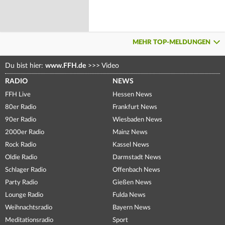
MEHR TOP-MELDUNGEN
Du bist hier:
www.FFH.de
>>>
Video
RADIO
NEWS
FFH Live
Hessen News
80er Radio
Frankfurt News
90er Radio
Wiesbaden News
2000er Radio
Mainz News
Rock Radio
Kassel News
Oldie Radio
Darmstadt News
Schlager Radio
Offenbach News
Party Radio
Gießen News
Lounge Radio
Fulda News
Weihnachtsradio
Bayern News
Meditationsradio
Sport