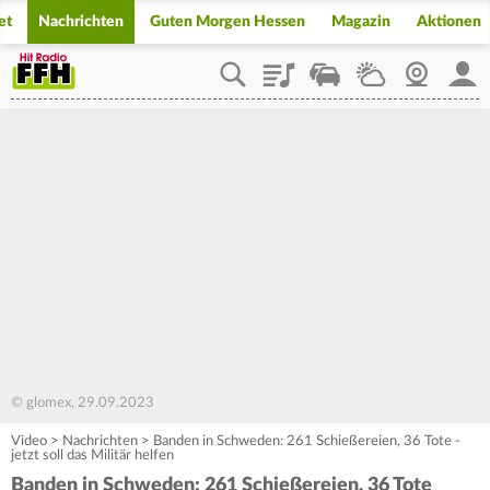
et
Nachrichten
Guten Morgen Hessen
Magazin
Aktionen
Playlist
Staupilot
Wetter
Webcam
Mein
© glomex, 29.09.2023
Video
>
Nachrichten
>
Banden in Schweden: 261 Schießereien, 36 Tote -
jetzt soll das Militär helfen
Banden in Schweden: 261 Schießereien, 36 Tote