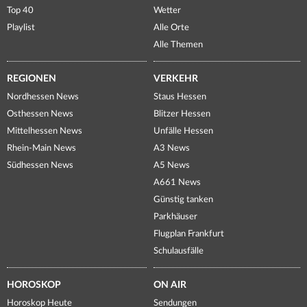
Top 40
Wetter
Playlist
Alle Orte
Alle Themen
REGIONEN
VERKEHR
Nordhessen News
Staus Hessen
Osthessen News
Blitzer Hessen
Mittelhessen News
Unfälle Hessen
Rhein-Main News
A3 News
Südhessen News
A5 News
A661 News
Günstig tanken
Parkhäuser
Flugplan Frankfurt
Schulausfälle
HOROSKOP
ON AIR
Horoskop Heute
Sendungen