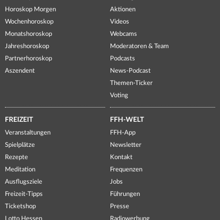
Horoskop Morgen
Aktionen
Wochenhoroskop
Videos
Monatshoroskop
Webcams
Jahreshoroskop
Moderatoren & Team
Partnerhoroskop
Podcasts
Aszendent
News-Podcast
Themen-Ticker
Voting
FREIZEIT
FFH-WELT
Veranstaltungen
FFH-App
Spielplätze
Newsletter
Rezepte
Kontakt
Meditation
Frequenzen
Ausflugsziele
Jobs
Freizeit-Tipps
Führungen
Ticketshop
Presse
Lotto Hessen
Radiowerbung