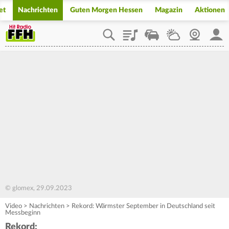
et
Nachrichten
Guten Morgen Hessen
Magazin
Aktionen
Playlist
Staupilot
Wetter
Webcam
Mein
© glomex, 29.09.2023
Video
>
Nachrichten
>
Rekord: Wärmster September in Deutschland seit
Messbeginn
Rekord: