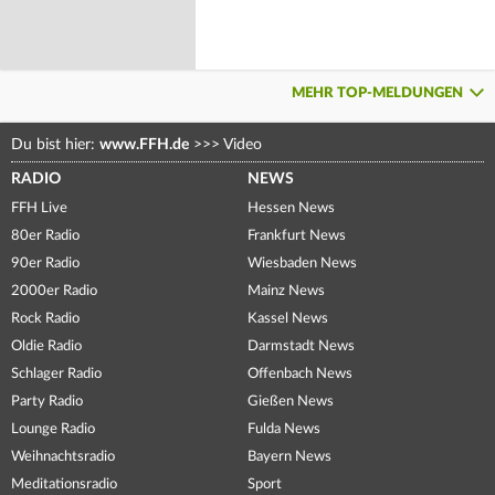
MEHR TOP-MELDUNGEN
Du bist hier:
www.FFH.de
>>>
Video
RADIO
NEWS
FFH Live
Hessen News
80er Radio
Frankfurt News
90er Radio
Wiesbaden News
2000er Radio
Mainz News
Rock Radio
Kassel News
Oldie Radio
Darmstadt News
Schlager Radio
Offenbach News
Party Radio
Gießen News
Lounge Radio
Fulda News
Weihnachtsradio
Bayern News
Meditationsradio
Sport