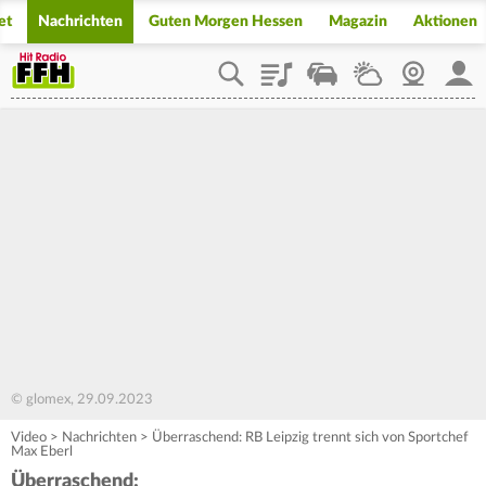
et
Nachrichten
Guten Morgen Hessen
Magazin
Aktionen
Playlist
Staupilot
Wetter
Webcam
Mein
© glomex, 29.09.2023
Video
>
Nachrichten
>
Überraschend: RB Leipzig trennt sich von Sportchef
Max Eberl
Überraschend: