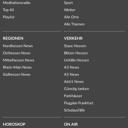
Meditationsradio
Sport
Top 40
Wetter
Playlist
Alle Orte
Alle Themen
REGIONEN
VERKEHR
Nordhessen News
Staus Hessen
Osthessen News
Blitzer Hessen
Mittelhessen News
Unfälle Hessen
Rhein-Main News
A3 News
Südhessen News
A5 News
A661 News
Günstig tanken
Parkhäuser
Flugplan Frankfurt
Schulausfälle
HOROSKOP
ON AIR