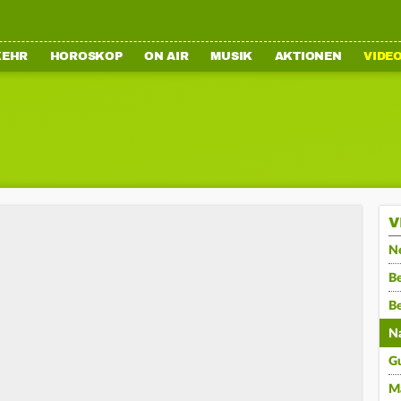
KEHR
HOROSKOP
ON AIR
MUSIK
AKTIONEN
VIDE
V
N
Be
B
N
G
M