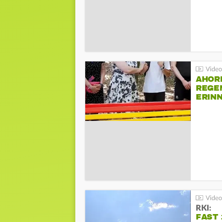
AHOR
REGE
ERIN
BEIM 
RKI:
FAST 