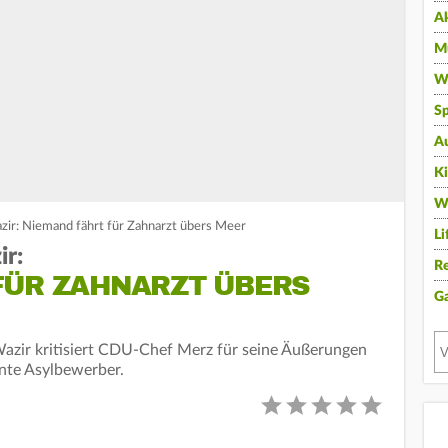
A
Mu
Wi
Sp
A
K
W
zir: Niemand fährt für Zahnarzt übers Meer
Li
ir:
Re
FÜR ZAHNARZT ÜBERS
G
Wazir kritisiert CDU-Chef Merz für seine Äußerungen
nte Asylbewerber.