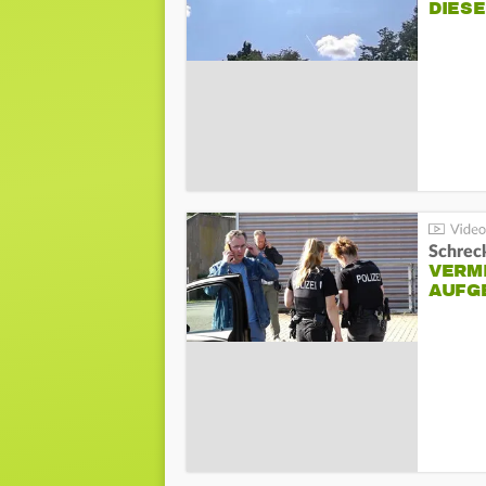
DIES
Schreck
VERM
AUFG