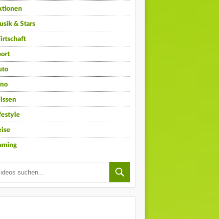
ktionen
sik & Stars
rtschaft
ort
uto
ino
issen
festyle
ise
aming