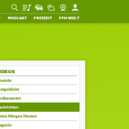
Playlist
Staupilot
Wetter
Webcam
Mein FFH
O
PODCAST
FREIZEIT
FFH-WELT
IDEOS
eueste
stgeklickt
estbewertet
achrichten
uten Morgen Hessen
agazin