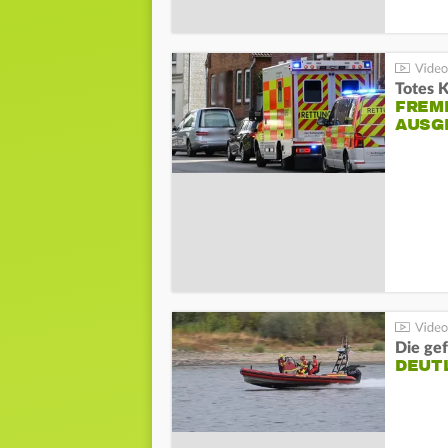
Totes 
FREM
AUSG
Die gef
DEUT