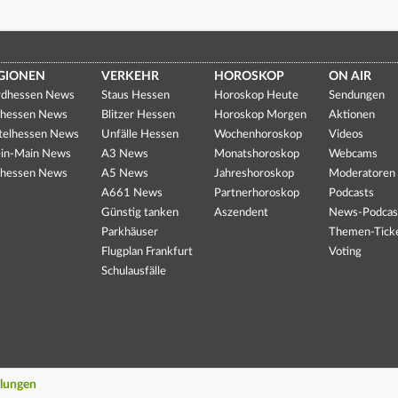
GIONEN
VERKEHR
HOROSKOP
ON AIR
dhessen News
Staus Hessen
Horoskop Heute
Sendungen
hessen News
Blitzer Hessen
Horoskop Morgen
Aktionen
telhessen News
Unfälle Hessen
Wochenhoroskop
Videos
in-Main News
A3 News
Monatshoroskop
Webcams
hessen News
A5 News
Jahreshoroskop
Moderatoren
A661 News
Partnerhoroskop
Podcasts
Günstig tanken
Aszendent
News-Podcas
Parkhäuser
Themen-Tick
Flugplan Frankfurt
Voting
Schulausfälle
llungen