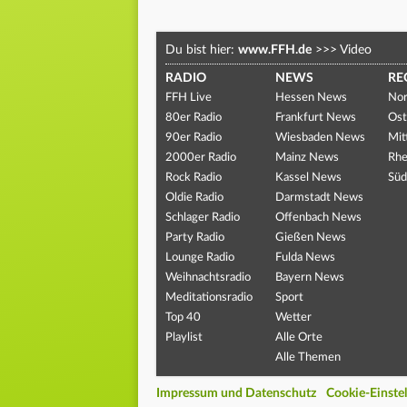
Du bist hier:
www.FFH.de
>>>
Video
RADIO
NEWS
RE
FFH Live
Hessen News
Nor
80er Radio
Frankfurt News
Ost
90er Radio
Wiesbaden News
Mit
2000er Radio
Mainz News
Rhe
Rock Radio
Kassel News
Süd
Oldie Radio
Darmstadt News
Schlager Radio
Offenbach News
Party Radio
Gießen News
Lounge Radio
Fulda News
Weihnachtsradio
Bayern News
Meditationsradio
Sport
Top 40
Wetter
Playlist
Alle Orte
Alle Themen
Impressum und Datenschutz
Cookie-Einste