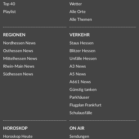
Top 40
Wetter
Playlist
Alle Orte
Alle Themen
REGIONEN
VERKEHR
Nordhessen News
Staus Hessen
Osthessen News
Blitzer Hessen
Mittelhessen News
Unfälle Hessen
Rhein-Main News
A3 News
Südhessen News
A5 News
A661 News
Günstig tanken
Parkhäuser
Flugplan Frankfurt
Schulausfälle
HOROSKOP
ON AIR
Horoskop Heute
Sendungen