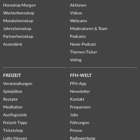
Horoskop Morgen
Aktionen
Wochenhoroskop
Videos
Monatshoroskop
Webcams
Jahreshoroskop
Moderatoren & Team
Partnerhoroskop
Podcasts
Aszendent
News-Podcast
Themen-Ticker
Voting
FREIZEIT
FFH-WELT
Veranstaltungen
FFH-App
Spielplätze
Newsletter
Rezepte
Kontakt
Meditation
Frequenzen
Ausflugsziele
Jobs
Freizeit-Tipps
Führungen
Ticketshop
Presse
Lotto Hessen
Radiowerbung