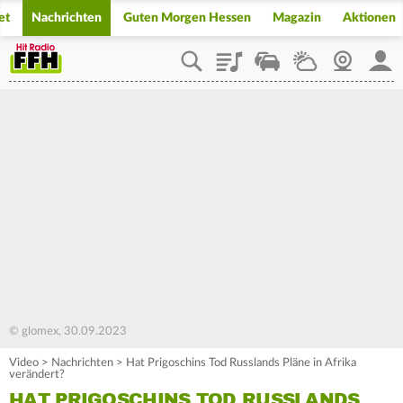
et
Nachrichten
Guten Morgen Hessen
Magazin
Aktionen
Playlist
Staupilot
Wetter
Webcam
Mein
© glomex, 30.09.2023
Video
>
Nachrichten
>
Hat Prigoschins Tod Russlands Pläne in Afrika
verändert?
HAT PRIGOSCHINS TOD RUSSLANDS