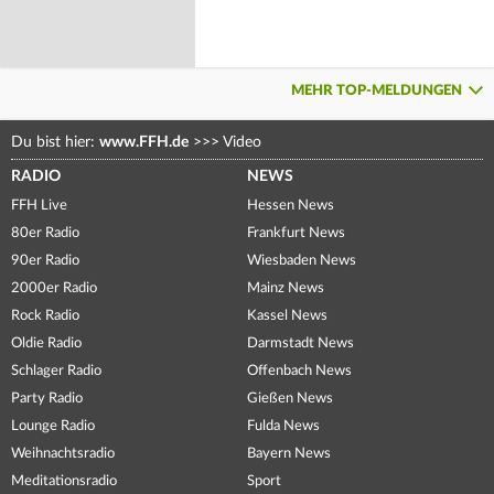
MEHR TOP-MELDUNGEN
Du bist hier:
www.FFH.de
>>>
Video
RADIO
NEWS
FFH Live
Hessen News
80er Radio
Frankfurt News
90er Radio
Wiesbaden News
2000er Radio
Mainz News
Rock Radio
Kassel News
Oldie Radio
Darmstadt News
Schlager Radio
Offenbach News
Party Radio
Gießen News
Lounge Radio
Fulda News
Weihnachtsradio
Bayern News
Meditationsradio
Sport