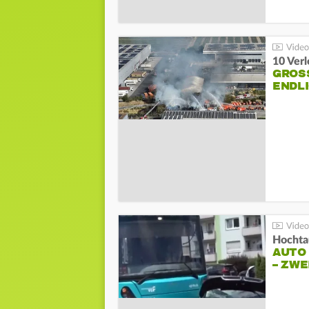
10 Ver
GROSS
NDLI
Hochta
AUTO
– ZW