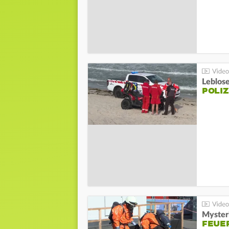
Leblos
POLIZ
Mysteri
FEUE