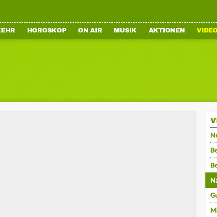
KEHR
HOROSKOP
ON AIR
MUSIK
AKTIONEN
VIDE
V
N
Be
B
N
G
M