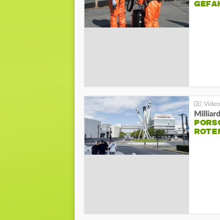
GEFA
Millia
PORSC
ROTE