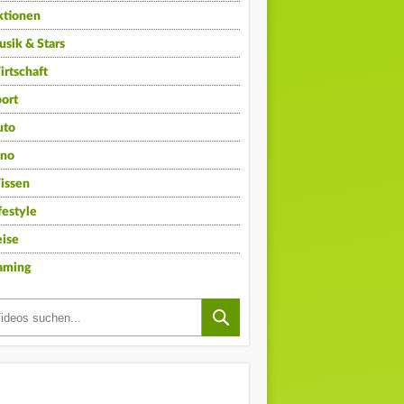
ktionen
sik & Stars
rtschaft
ort
uto
ino
issen
festyle
ise
aming