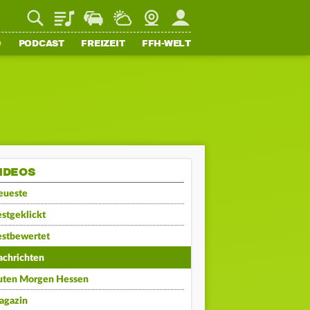
Playlist
Staupilot
Wetter
Webcam
Mein FFH
O
PODCAST
FREIZEIT
FFH-WELT
IDEOS
eueste
stgeklickt
estbewertet
achrichten
uten Morgen Hessen
agazin