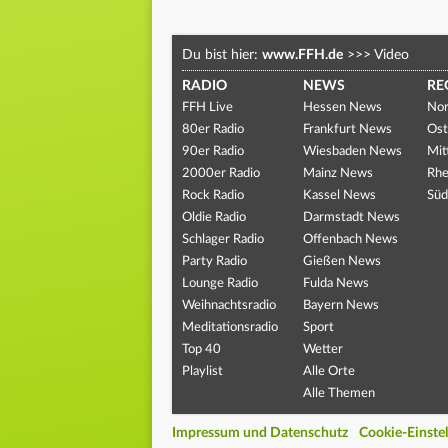
Du bist hier:
www.FFH.de
>>>
Video
RADIO
NEWS
RE
FFH Live
Hessen News
Nor
80er Radio
Frankfurt News
Ost
90er Radio
Wiesbaden News
Mit
2000er Radio
Mainz News
Rhe
Rock Radio
Kassel News
Süd
Oldie Radio
Darmstadt News
Schlager Radio
Offenbach News
Party Radio
Gießen News
Lounge Radio
Fulda News
Weihnachtsradio
Bayern News
Meditationsradio
Sport
Top 40
Wetter
Playlist
Alle Orte
Alle Themen
Impressum und Datenschutz
Cookie-Einste