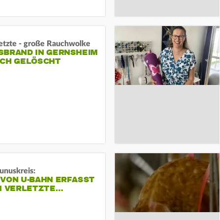
letzte - große Rauchwolke
BRAND IN GERNSHEIM E
CH GELÖSCHT
unuskreis:
 VON U-BAHN ERFASST
EI VERLETZTE…