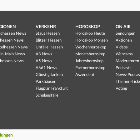
GIONEN
VERKEHR
HOROSKOP
ON AIR
dhessen News
Staus Hessen
Horoskop Heute
Sendungen
hessen News
Blitzer Hessen
Horoskop Morgen
Aktionen
telhessen News
Unfälle Hessen
Wochenhoroskop
Videos
in-Main News
A3 News
Monatshoroskop
Webcams
hessen News
A5 News
Jahreshoroskop
Moderatoren
A661 News
Partnerhoroskop
Podcasts
Günstig tanken
Aszendent
News-Podcas
Parkhäuser
Themen-Tick
Flugplan Frankfurt
Voting
Schulausfälle
llungen