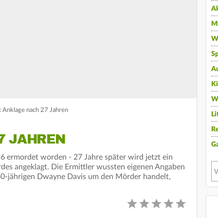
A
Mu
Wi
Sp
A
K
W
: Anklage nach 27 Jahren
Li
Re
7 JAHREN
G
 ermordet worden - 27 Jahre später wird jetzt ein
es angeklagt. Die Ermittler wussten eigenen Angaben
 60-jährigen Dwayne Davis um den Mörder handelt,