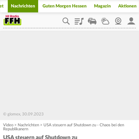
et
Nachrichten
Guten Morgen Hessen
Magazin
Aktionen
Playlist
Staupilot
Wetter
Webcam
Mein
© glomex, 30.09.2023
Video
>
Nachrichten
>
USA steuern auf Shutdown zu - Chaos bei den
Republikanern
USA steuern auf Shutdown zu