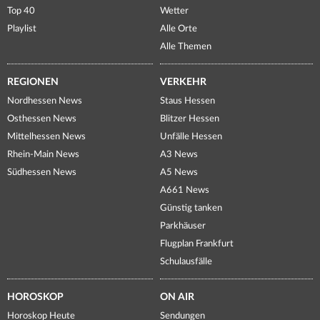
Top 40
Wetter
Playlist
Alle Orte
Alle Themen
REGIONEN
VERKEHR
Nordhessen News
Staus Hessen
Osthessen News
Blitzer Hessen
Mittelhessen News
Unfälle Hessen
Rhein-Main News
A3 News
Südhessen News
A5 News
A661 News
Günstig tanken
Parkhäuser
Flugplan Frankfurt
Schulausfälle
HOROSKOP
ON AIR
Horoskop Heute
Sendungen