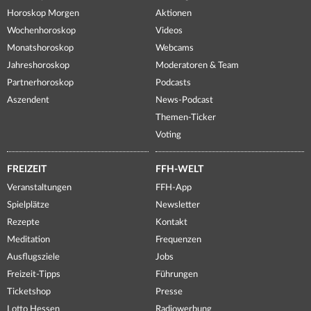
Horoskop Morgen
Aktionen
Wochenhoroskop
Videos
Monatshoroskop
Webcams
Jahreshoroskop
Moderatoren & Team
Partnerhoroskop
Podcasts
Aszendent
News-Podcast
Themen-Ticker
Voting
FREIZEIT
FFH-WELT
Veranstaltungen
FFH-App
Spielplätze
Newsletter
Rezepte
Kontakt
Meditation
Frequenzen
Ausflugsziele
Jobs
Freizeit-Tipps
Führungen
Ticketshop
Presse
Lotto Hessen
Radiowerbung