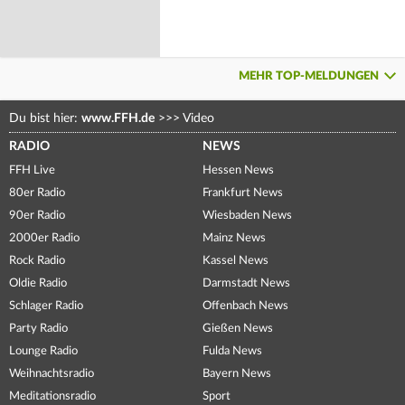
MEHR TOP-MELDUNGEN
Du bist hier:
www.FFH.de
>>>
Video
RADIO
NEWS
FFH Live
Hessen News
80er Radio
Frankfurt News
90er Radio
Wiesbaden News
2000er Radio
Mainz News
Rock Radio
Kassel News
Oldie Radio
Darmstadt News
Schlager Radio
Offenbach News
Party Radio
Gießen News
Lounge Radio
Fulda News
Weihnachtsradio
Bayern News
Meditationsradio
Sport