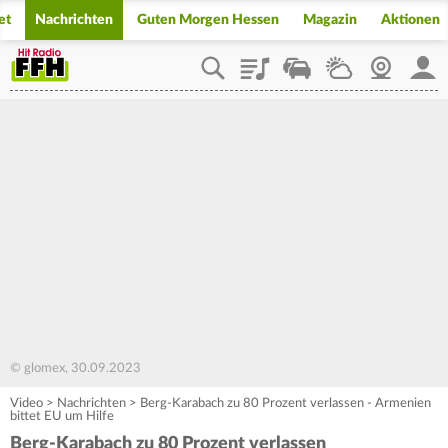
et
Nachrichten
Guten Morgen Hessen
Magazin
Aktionen
Playlist
Staupilot
Wetter
Webcam
Mein
© glomex, 30.09.2023
Video
>
Nachrichten
>
Berg-Karabach zu 80 Prozent verlassen - Armenien
bittet EU um Hilfe
Berg-Karabach zu 80 Prozent verlassen