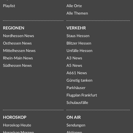
Playlist
Alle Orte
Alle Themen
REGIONEN
VERKEHR
Nordhessen News
Staus Hessen
Osthessen News
Blitzer Hessen
Mittelhessen News
Unfälle Hessen
Rhein-Main News
A3 News
Südhessen News
A5 News
A661 News
Günstig tanken
Parkhäuser
Flugplan Frankfurt
Schulausfälle
HOROSKOP
ON AIR
Horoskop Heute
Sendungen
Horoskop Morgen
Aktionen