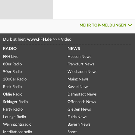
MEHR TOP-MELDUNGEN
Du bist hier:
www.FFH.de
>>>
Video
RADIO
NEWS
FFH Live
Hessen News
80er Radio
Frankfurt News
90er Radio
Wiesbaden News
2000er Radio
Mainz News
Rock Radio
Kassel News
Oldie Radio
Darmstadt News
Schlager Radio
Offenbach News
Party Radio
Gießen News
Lounge Radio
Fulda News
Weihnachtsradio
Bayern News
Meditationsradio
Sport