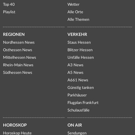
Top 40
Wetter
Playlist
Alle Orte
Alle Themen
REGIONEN
VERKEHR
Nordhessen News
Staus Hessen
Osthessen News
Blitzer Hessen
Mittelhessen News
Unfälle Hessen
Rhein-Main News
A3 News
Südhessen News
A5 News
A661 News
Günstig tanken
Parkhäuser
Flugplan Frankfurt
Schulausfälle
HOROSKOP
ON AIR
Horoskop Heute
Sendungen