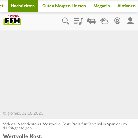
et
Nachrichten
Guten Morgen Hessen
Magazin
Aktionen
Playlist
Staupilot
Wetter
Webcam
Mein
© glomex, 02.10.2023
Video
>
Nachrichten
>
Wertvolle Kost: Preis für Olivenöl in Spanien um
112% gesteigen
Wertvolle Kost: