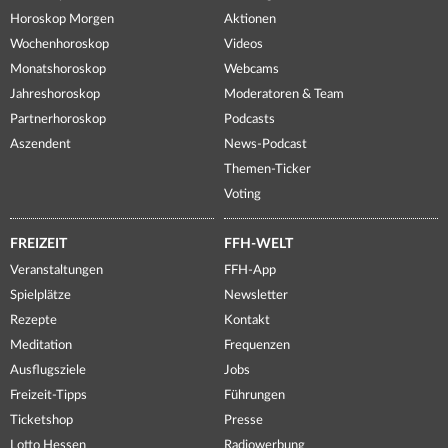
Horoskop Morgen
Aktionen
Wochenhoroskop
Videos
Monatshoroskop
Webcams
Jahreshoroskop
Moderatoren & Team
Partnerhoroskop
Podcasts
Aszendent
News-Podcast
Themen-Ticker
Voting
FREIZEIT
FFH-WELT
Veranstaltungen
FFH-App
Spielplätze
Newsletter
Rezepte
Kontakt
Meditation
Frequenzen
Ausflugsziele
Jobs
Freizeit-Tipps
Führungen
Ticketshop
Presse
Lotto Hessen
Radiowerbung