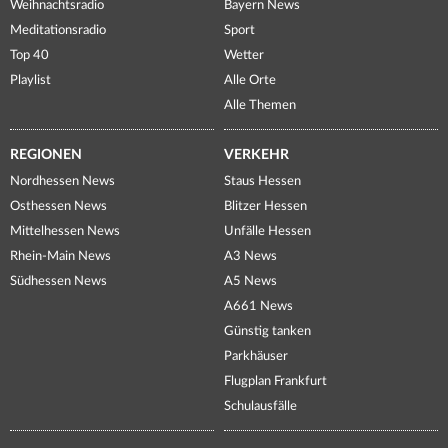
Weihnachtsradio
Bayern News
Meditationsradio
Sport
Top 40
Wetter
Playlist
Alle Orte
Alle Themen
REGIONEN
VERKEHR
Nordhessen News
Staus Hessen
Osthessen News
Blitzer Hessen
Mittelhessen News
Unfälle Hessen
Rhein-Main News
A3 News
Südhessen News
A5 News
A661 News
Günstig tanken
Parkhäuser
Flugplan Frankfurt
Schulausfälle