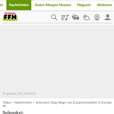
et
Nachrichten
Guten Morgen Hessen
Magazin
Aktionen
Playlist
Staupilot
Wetter
Webcam
Mein
© glomex, 02.10.2023
Video
>
Nachrichten
>
Selenskyj: Sieg hängt von Zusammenarbeit in Europa
ab
Selenskyj: