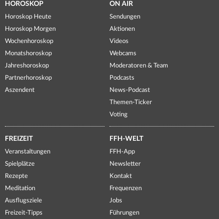
HOROSKOP
ON AIR
Horoskop Heute
Sendungen
Horoskop Morgen
Aktionen
Wochenhoroskop
Videos
Monatshoroskop
Webcams
Jahreshoroskop
Moderatoren & Team
Partnerhoroskop
Podcasts
Aszendent
News-Podcast
Themen-Ticker
Voting
FREIZEIT
FFH-WELT
Veranstaltungen
FFH-App
Spielplätze
Newsletter
Rezepte
Kontakt
Meditation
Frequenzen
Ausflugsziele
Jobs
Freizeit-Tipps
Führungen