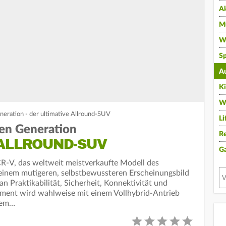
A
Mu
Wi
Sp
A
K
W
eration - der ultimative Allround-SUV
Li
en Generation
Re
 ALLROUND-SUV
G
R-V, das weltweit meistverkaufte Modell des
 einem mutigeren, selbstbewussteren Erscheinungsbild
Praktikabilität, Sicherheit, Konnektivität und
ment wird wahlweise mit einem Vollhybrid-Antrieb
inem…