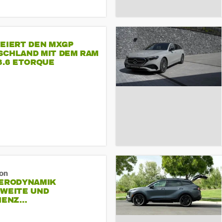
FEIERT DEN MXGP
SCHLAND MIT DEM RAM
3.6 ETORQUE
ASTAR V6
ron
AERODYNAMIK
HWEITE UND
ZIENZ…