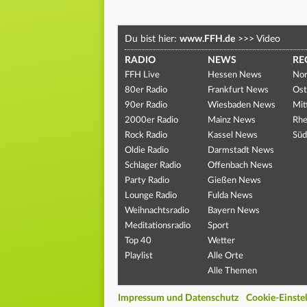
Du bist hier:
www.FFH.de
>>>
Video
RADIO
NEWS
RE
FFH Live
Hessen News
Nor
80er Radio
Frankfurt News
Ost
90er Radio
Wiesbaden News
Mit
2000er Radio
Mainz News
Rhe
Rock Radio
Kassel News
Süd
Oldie Radio
Darmstadt News
Schlager Radio
Offenbach News
Party Radio
Gießen News
Lounge Radio
Fulda News
Weihnachtsradio
Bayern News
Meditationsradio
Sport
Top 40
Wetter
Playlist
Alle Orte
Alle Themen
Impressum und Datenschutz
Cookie-Einste