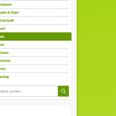
ktionen
sik & Stars
rtschaft
ort
uto
ino
issen
festyle
ise
aming