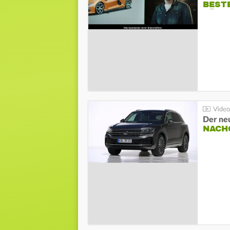
BESTE
FÜR 
Der ne
NACH