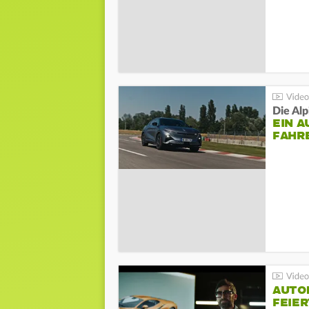
Die Al
EIN A
AHRE
AUTO
FEIER