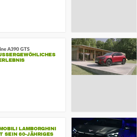
pine A390 GTS
USSERGEWÖHLICHES F
RLEBNIS
MOBILI LAMBORGHINI
T SEIN 60-JÄHRIGES