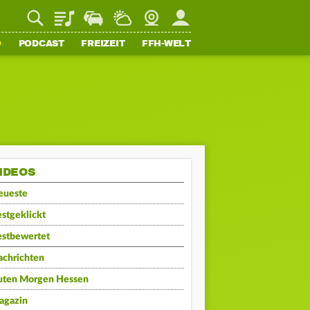
Playlist
Staupilot
Wetter
Webcam
Mein FFH
O
PODCAST
FREIZEIT
FFH-WELT
IDEOS
eueste
stgeklickt
estbewertet
achrichten
uten Morgen Hessen
agazin