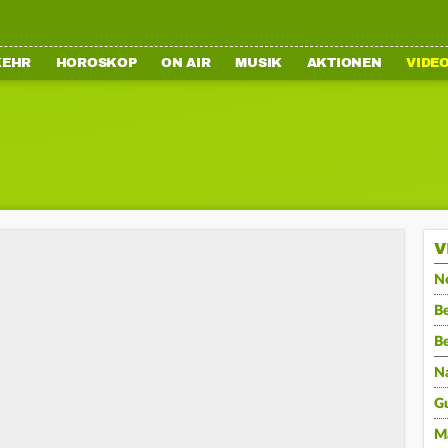
KEHR
HOROSKOP
ON AIR
MUSIK
AKTIONEN
VIDE
V
N
Be
B
N
G
M