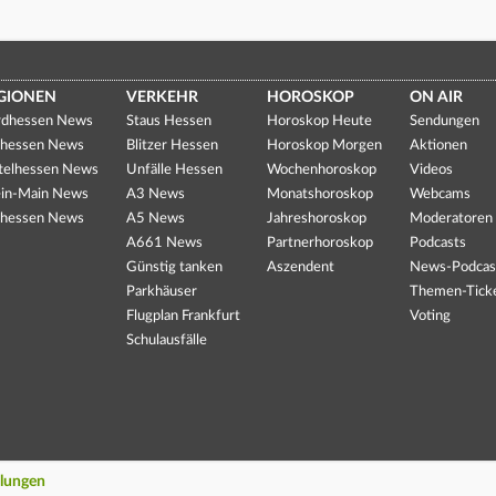
GIONEN
VERKEHR
HOROSKOP
ON AIR
dhessen News
Staus Hessen
Horoskop Heute
Sendungen
hessen News
Blitzer Hessen
Horoskop Morgen
Aktionen
telhessen News
Unfälle Hessen
Wochenhoroskop
Videos
in-Main News
A3 News
Monatshoroskop
Webcams
hessen News
A5 News
Jahreshoroskop
Moderatoren
A661 News
Partnerhoroskop
Podcasts
Günstig tanken
Aszendent
News-Podcas
Parkhäuser
Themen-Tick
Flugplan Frankfurt
Voting
Schulausfälle
llungen