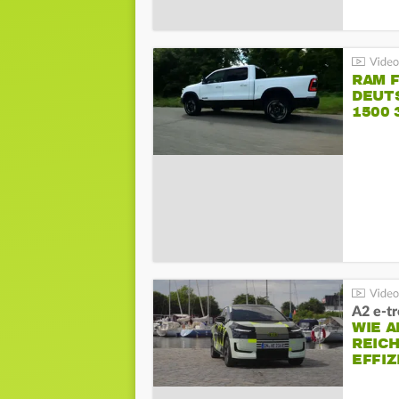
RAM 
DEUT
1500 
PENT
A2 e-t
WIE 
REIC
EFFI