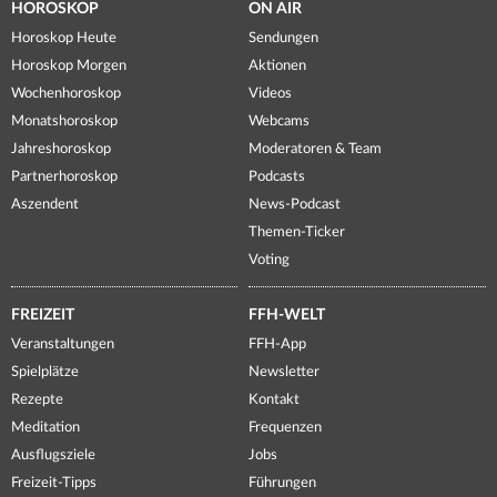
HOROSKOP
ON AIR
Horoskop Heute
Sendungen
Horoskop Morgen
Aktionen
Wochenhoroskop
Videos
Monatshoroskop
Webcams
Jahreshoroskop
Moderatoren & Team
Partnerhoroskop
Podcasts
Aszendent
News-Podcast
Themen-Ticker
Voting
FREIZEIT
FFH-WELT
Veranstaltungen
FFH-App
Spielplätze
Newsletter
Rezepte
Kontakt
Meditation
Frequenzen
Ausflugsziele
Jobs
Freizeit-Tipps
Führungen