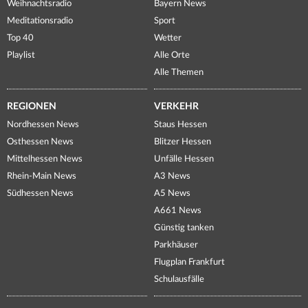
Weihnachtsradio
Bayern News
Meditationsradio
Sport
Top 40
Wetter
Playlist
Alle Orte
Alle Themen
REGIONEN
VERKEHR
Nordhessen News
Staus Hessen
Osthessen News
Blitzer Hessen
Mittelhessen News
Unfälle Hessen
Rhein-Main News
A3 News
Südhessen News
A5 News
A661 News
Günstig tanken
Parkhäuser
Flugplan Frankfurt
Schulausfälle