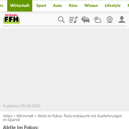
rs
Wirtschaft
Sport
Auto
Kino
Wissen
Lifestyle
Playlist
Staupilot
Wetter
Webcam
Mein
© glomex, 03.10.2023
Video
>
Wirtschaft
>
Aktie im Fokus: Tesla enttäuscht mit Auslieferungen
im Quartal
Aktie im Fokus: