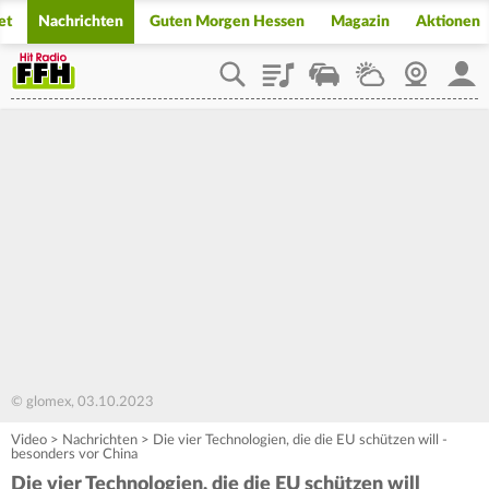
et
Nachrichten
Guten Morgen Hessen
Magazin
Aktionen
Playlist
Staupilot
Wetter
Webcam
Mein
© glomex, 03.10.2023
Video
>
Nachrichten
>
Die vier Technologien, die die EU schützen will -
besonders vor China
Die vier Technologien, die die EU schützen will