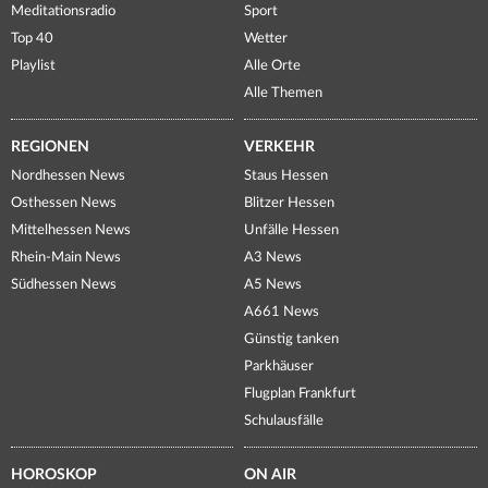
Meditationsradio
Sport
Top 40
Wetter
Playlist
Alle Orte
Alle Themen
REGIONEN
VERKEHR
Nordhessen News
Staus Hessen
Osthessen News
Blitzer Hessen
Mittelhessen News
Unfälle Hessen
Rhein-Main News
A3 News
Südhessen News
A5 News
A661 News
Günstig tanken
Parkhäuser
Flugplan Frankfurt
Schulausfälle
HOROSKOP
ON AIR