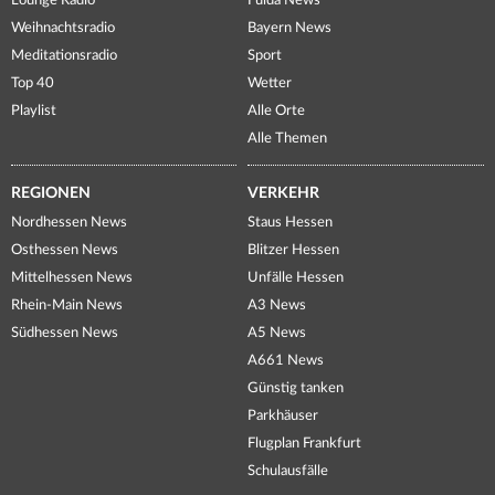
Lounge Radio
Fulda News
Weihnachtsradio
Bayern News
Meditationsradio
Sport
Top 40
Wetter
Playlist
Alle Orte
Alle Themen
REGIONEN
VERKEHR
Nordhessen News
Staus Hessen
Osthessen News
Blitzer Hessen
Mittelhessen News
Unfälle Hessen
Rhein-Main News
A3 News
Südhessen News
A5 News
A661 News
Günstig tanken
Parkhäuser
Flugplan Frankfurt
Schulausfälle