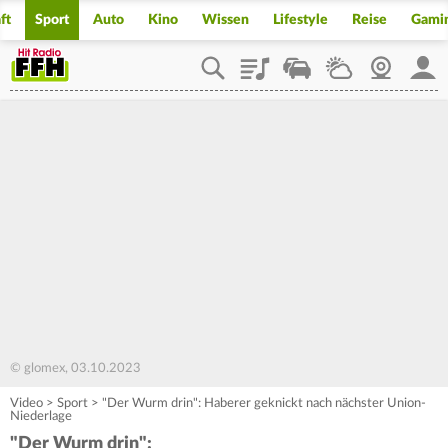
ft
Sport
Auto
Kino
Wissen
Lifestyle
Reise
Gami
Playlist
Staupilot
Wetter
Webcam
Mein
© glomex, 03.10.2023
Video
>
Sport
>
"Der Wurm drin": Haberer geknickt nach nächster Union-
Niederlage
"Der Wurm drin":