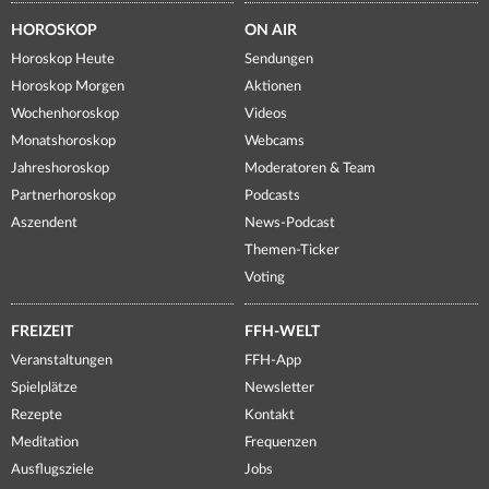
HOROSKOP
ON AIR
Horoskop Heute
Sendungen
Horoskop Morgen
Aktionen
Wochenhoroskop
Videos
Monatshoroskop
Webcams
Jahreshoroskop
Moderatoren & Team
Partnerhoroskop
Podcasts
Aszendent
News-Podcast
Themen-Ticker
Voting
FREIZEIT
FFH-WELT
Veranstaltungen
FFH-App
Spielplätze
Newsletter
Rezepte
Kontakt
Meditation
Frequenzen
Ausflugsziele
Jobs