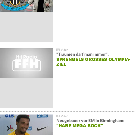
"Träumen darf man immer":
SPRENGELS GROSSES OLYMPIA-Z
IEL
Neugebauer vor EM in Birmingham:
"HABE MEGA BOCK"