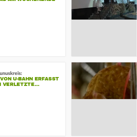
unuskreis:
 VON U-BAHN ERFASST
EI VERLETZTE…