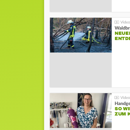
Waldbr
NEUE
ENTD
Handge
SO WI
ZUM 