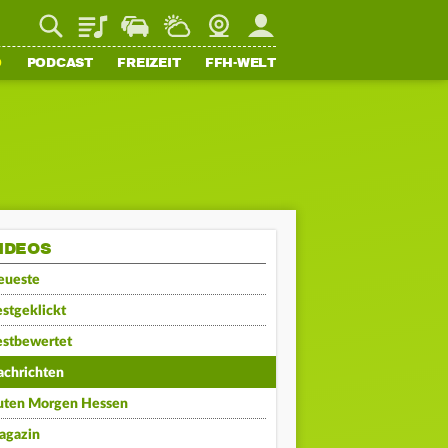
Playlist
Staupilot
Wetter
Webcam
Mein FFH
O
PODCAST
FREIZEIT
FFH-WELT
IDEOS
eueste
stgeklickt
estbewertet
achrichten
uten Morgen Hessen
agazin