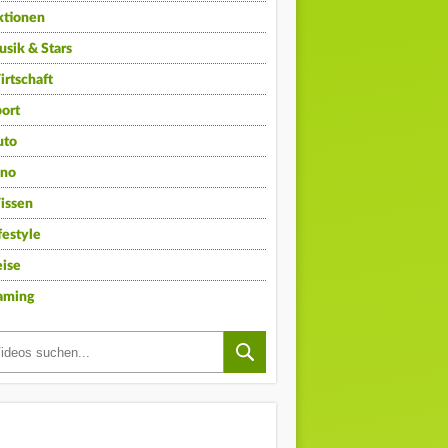
ktionen
sik & Stars
rtschaft
ort
uto
ino
issen
festyle
ise
aming