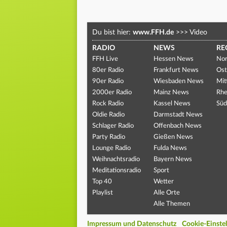
Du bist hier:
www.FFH.de
>>>
Video
RADIO
NEWS
RE
FFH Live
Hessen News
Nor
80er Radio
Frankfurt News
Ost
90er Radio
Wiesbaden News
Mit
2000er Radio
Mainz News
Rhe
Rock Radio
Kassel News
Süd
Oldie Radio
Darmstadt News
Schlager Radio
Offenbach News
Party Radio
Gießen News
Lounge Radio
Fulda News
Weihnachtsradio
Bayern News
Meditationsradio
Sport
Top 40
Wetter
Playlist
Alle Orte
Alle Themen
Impressum und Datenschutz
Cookie-Einste