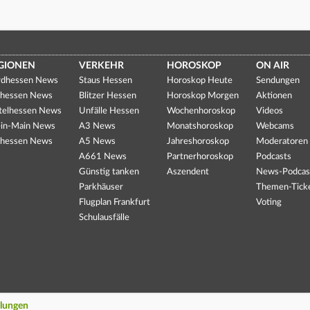
GIONEN
VERKEHR
HOROSKOP
ON AIR
dhessen News
Staus Hessen
Horoskop Heute
Sendungen
hessen News
Blitzer Hessen
Horoskop Morgen
Aktionen
telhessen News
Unfälle Hessen
Wochenhoroskop
Videos
in-Main News
A3 News
Monatshoroskop
Webcams
hessen News
A5 News
Jahreshoroskop
Moderatoren
A661 News
Partnerhoroskop
Podcasts
Günstig tanken
Aszendent
News-Podcas
Parkhäuser
Themen-Tick
Flugplan Frankfurt
Voting
Schulausfälle
llungen