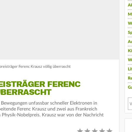
A
Mu
Wi
Sp
A
K
W
reisträger Ferenc Krausz völlig überrascht
Li
Re
EISTRÄGER FERENC
G
ÜBERRASCHT
e Bewegungen unfassbar schneller Elektronen in
rbeitende Ferenc Krausz und zwei aus Frankreich
Physik-Nobelpreis. Krausz war von der Nachricht