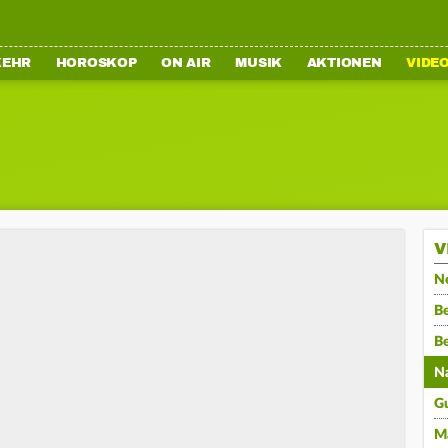
KEHR
HOROSKOP
ON AIR
MUSIK
AKTIONEN
VIDE
V
N
Be
B
N
G
M