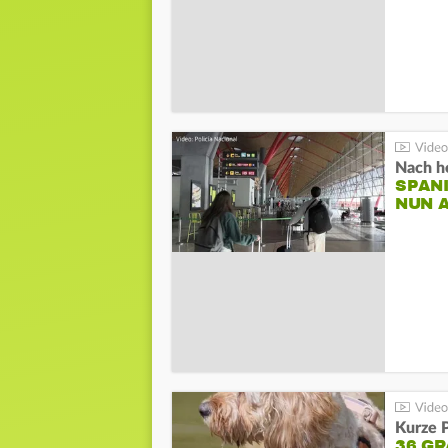
Nach he
SPAN
NUN 
Kurze P
36 G