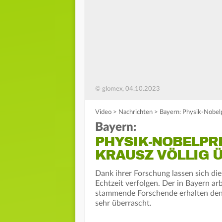
© glomex, 04.10.2023
Video
>
Nachrichten
>
Bayern: Physik-Nobelp
Bayern:
PHYSIK-NOBELPR
KRAUSZ VÖLLIG 
Dank ihrer Forschung lassen sich di
Echtzeit verfolgen. Der in Bayern a
stammende Forschende erhalten den 
sehr überrascht.