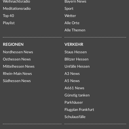
Weihnachtsradio
Bayern News
Meditationsradio
Sport
Top 40
Wetter
Playlist
Alle Orte
Alle Themen
REGIONEN
VERKEHR
Nordhessen News
Staus Hessen
Osthessen News
Blitzer Hessen
Mittelhessen News
Unfälle Hessen
Rhein-Main News
A3 News
Südhessen News
A5 News
A661 News
Günstig tanken
Parkhäuser
Flugplan Frankfurt
Schulausfälle