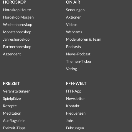
HOROSKOP
ON AIR
Horoskop Heute
Sendungen
Horoskop Morgen
Aktionen
Wochenhoroskop
Videos
Monatshoroskop
Webcams
Jahreshoroskop
Moderatoren & Team
Partnerhoroskop
Podcasts
Aszendent
News-Podcast
Themen-Ticker
Voting
FREIZEIT
FFH-WELT
Veranstaltungen
FFH-App
Spielplätze
Newsletter
Rezepte
Kontakt
Meditation
Frequenzen
Ausflugsziele
Jobs
Freizeit-Tipps
Führungen