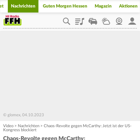
et
Nachrichten
Guten Morgen Hessen
Magazin
Aktionen
Playlist
Staupilot
Wetter
Webcam
Mein
© glomex, 04.10.2023
Video
>
Nachrichten
>
Chaos-Revolte gegen McCarthy: Jetzt ist der US-
Kongress blockiert
Chaos-Revolte gegen McCarthy: