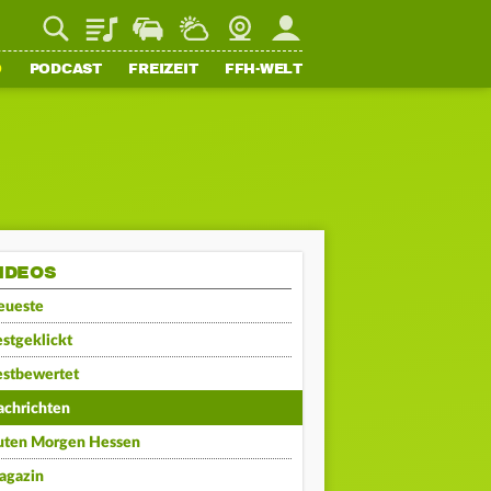
Playlist
Staupilot
Wetter
Webcam
Mein FFH
O
PODCAST
FREIZEIT
FFH-WELT
IDEOS
eueste
stgeklickt
estbewertet
achrichten
uten Morgen Hessen
agazin