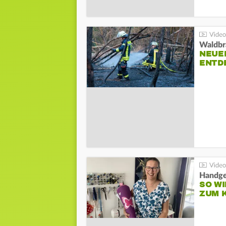
Waldbr
NEUE
ENTD
Handge
SO WI
ZUM 