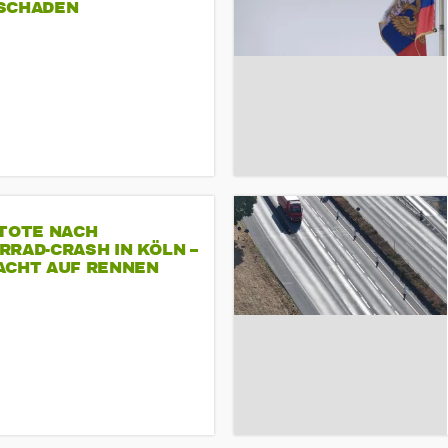
SCHADEN
 TOTE NACH
RAD-CRASH IN KÖLN –
ACHT AUF RENNEN