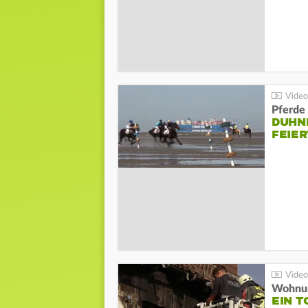
Pferde
DUHN
FEIER
Wohnun
EIN 