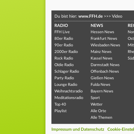
Du bist hier:
www.FFH.de
>>>
Video
RADIO
NEWS
RE
FFH Live
Hessen News
Nor
80er Radio
Frankfurt News
Ost
90er Radio
Wiesbaden News
Mit
2000er Radio
Mainz News
Rhe
Rock Radio
Kassel News
Süd
Oldie Radio
Darmstadt News
Schlager Radio
Offenbach News
Party Radio
Gießen News
Lounge Radio
Fulda News
Weihnachtsradio
Bayern News
Meditationsradio
Sport
Top 40
Wetter
Playlist
Alle Orte
Alle Themen
Impressum und Datenschutz
Cookie-Einste