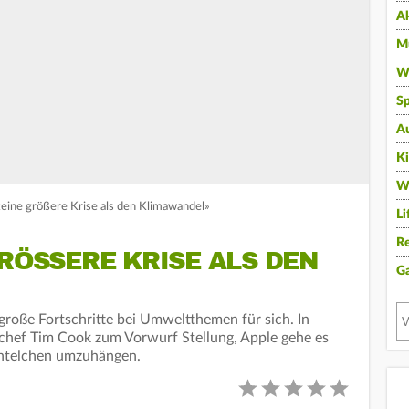
A
Mu
Wi
Sp
A
K
W
keine größere Krise als den Klimawandel»
Li
Re
RÖSSERE KRISE ALS DEN K
G
 große Fortschritte bei Umweltthemen für sich. In
hef Tim Cook zum Vorwurf Stellung, Apple gehe es
äntelchen umzuhängen.