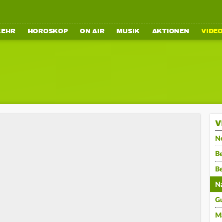
KEHR
HOROSKOP
ON AIR
MUSIK
AKTIONEN
VIDE
V
N
Be
B
N
G
M