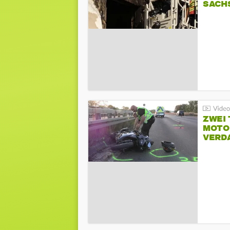
SACH
ZWEI
MOTOR
VERD