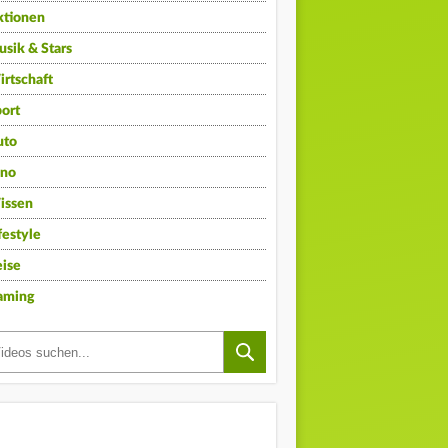
ktionen
sik & Stars
rtschaft
ort
uto
ino
issen
festyle
ise
aming