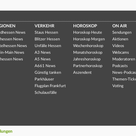
GIONEN
VERKEHR
HOROSKOP
ON AIR
dhessen News
Staus Hessen
Horoskop Heute
Sendungen
hessen News
Blitzer Hessen
Horoskop Morgen
Aktionen
telhessen News
Unfälle Hessen
Wochenhoroskop
Videos
in-Main News
A3 News
Monatshoroskop
Webcams
hessen News
A5 News
Jahreshoroskop
Moderatoren
A661 News
Partnerhoroskop
Podcasts
Günstig tanken
Aszendent
News-Podcas
Parkhäuser
Themen-Tick
Flugplan Frankfurt
Voting
Schulausfälle
llungen