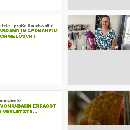
letzte - große Rauchwolke
BRAND IN GERNSHEIM E
CH GELÖSCHT
unuskreis:
 VON U-BAHN ERFASST
EI VERLETZTE…