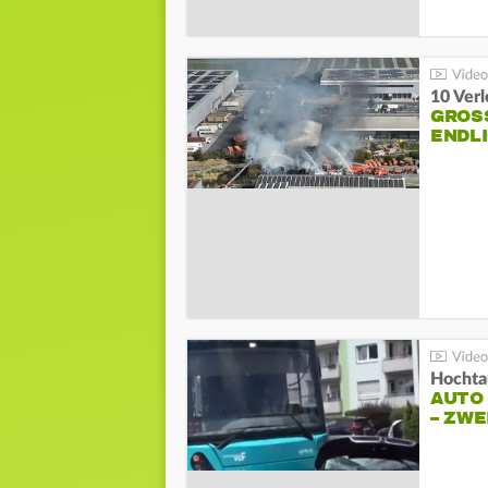
10 Ver
GROSS
NDLI
Hochta
AUTO
– ZW