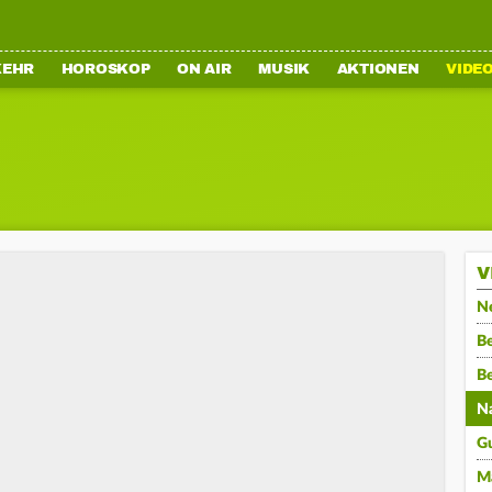
KEHR
HOROSKOP
ON AIR
MUSIK
AKTIONEN
VIDE
V
N
Be
B
N
G
M