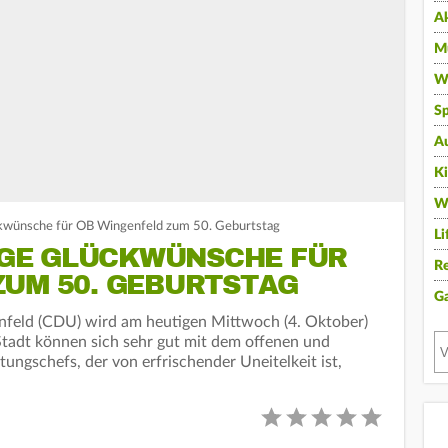
A
Mu
Wi
Sp
A
K
W
kwünsche für OB Wingenfeld zum 50. Geburtstag
Li
E GLÜCKWÜNSCHE FÜR O
Re
UM 50. GEBURTSTAG
G
feld (CDU) wird am heutigen Mittwoch (4. Oktober)
 Stadt können sich sehr gut mit dem offenen und
ungschefs, der von erfrischender Uneitelkeit ist,