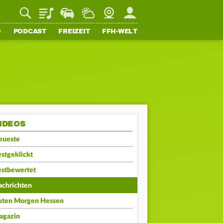
Playlist
Staupilot
Wetter
Webcam
Mein FFH
O
PODCAST
FREIZEIT
FFH-WELT
IDEOS
eueste
stgeklickt
estbewertet
achrichten
uten Morgen Hessen
agazin