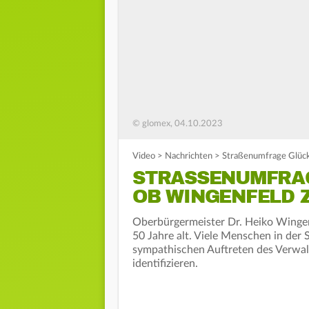
© glomex, 04.10.2023
Video
>
Nachrichten
>
Straßenumfrage Glüc
STRASSENUMFRAG
B WINGENFELD Z
Oberbürgermeister Dr. Heiko Wingen
50 Jahre alt. Viele Menschen in der
sympathischen Auftreten des Verwalt
identifizieren.