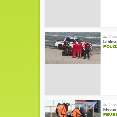
Leblos
POLIZ
Mysteri
FEUE