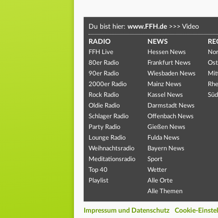
Du bist hier:
www.FFH.de
>>>
Video
RADIO
NEWS
RE
FFH Live
Hessen News
Nor
80er Radio
Frankfurt News
Ost
90er Radio
Wiesbaden News
Mit
2000er Radio
Mainz News
Rhe
Rock Radio
Kassel News
Süd
Oldie Radio
Darmstadt News
Schlager Radio
Offenbach News
Party Radio
Gießen News
Lounge Radio
Fulda News
Weihnachtsradio
Bayern News
Meditationsradio
Sport
Top 40
Wetter
Playlist
Alle Orte
Alle Themen
Impressum und Datenschutz
Cookie-Einste