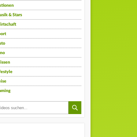
ktionen
sik & Stars
rtschaft
ort
uto
ino
issen
festyle
ise
aming