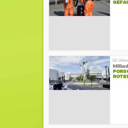
GEFA
Millia
PORSC
ROTE