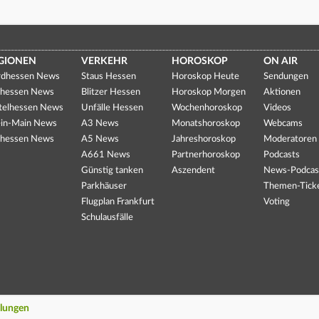
GIONEN
VERKEHR
HOROSKOP
ON AIR
dhessen News
Staus Hessen
Horoskop Heute
Sendungen
hessen News
Blitzer Hessen
Horoskop Morgen
Aktionen
telhessen News
Unfälle Hessen
Wochenhoroskop
Videos
in-Main News
A3 News
Monatshoroskop
Webcams
hessen News
A5 News
Jahreshoroskop
Moderatoren
A661 News
Partnerhoroskop
Podcasts
Günstig tanken
Aszendent
News-Podcas
Parkhäuser
Themen-Tick
Flugplan Frankfurt
Voting
Schulausfälle
llungen