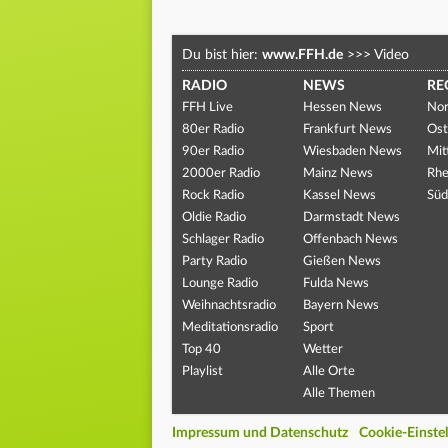
Du bist hier:
www.FFH.de
>>>
Video
RADIO
NEWS
RE
FFH Live
Hessen News
Nor
80er Radio
Frankfurt News
Ost
90er Radio
Wiesbaden News
Mit
2000er Radio
Mainz News
Rhe
Rock Radio
Kassel News
Süd
Oldie Radio
Darmstadt News
Schlager Radio
Offenbach News
Party Radio
Gießen News
Lounge Radio
Fulda News
Weihnachtsradio
Bayern News
Meditationsradio
Sport
Top 40
Wetter
Playlist
Alle Orte
Alle Themen
Impressum und Datenschutz
Cookie-Einste