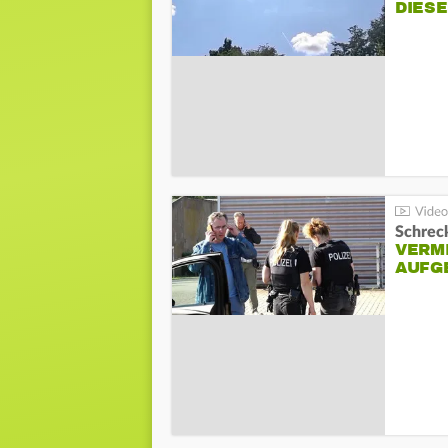
DIES
Schreck
VERM
AUFG