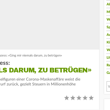
A
Mu
Wi
Sp
A
K
W
zess: «Ging mir niemals darum, zu betrügen»
Li
ess:
Re
LS DARUM, ZU BETRÜGEN»
G
elfiguren einer Corona-Maskenaffäre weist die
rf zurück, gezielt Steuern in Millionenhöhe