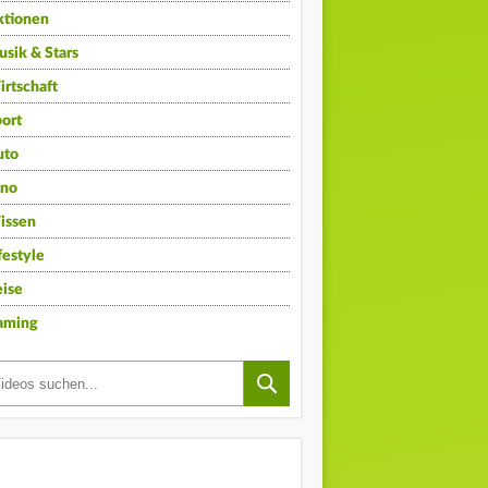
ktionen
sik & Stars
rtschaft
ort
uto
ino
issen
festyle
ise
aming