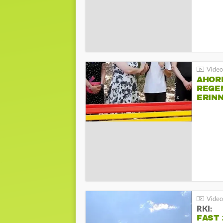
AHOR
REGE
ERIN
BEIM 
RKI:
FAST 