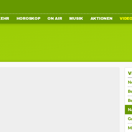
KEHR
HOROSKOP
ON AIR
MUSIK
AKTIONEN
VIDE
V
N
Be
B
N
G
M