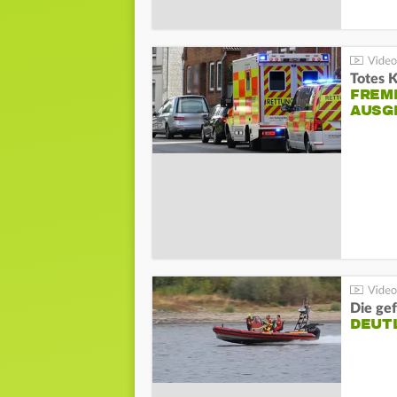
Totes 
FREM
AUSG
Die gef
DEUT