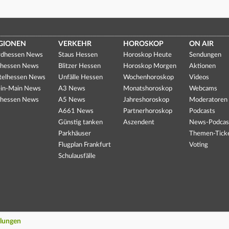
GIONEN
VERKEHR
HOROSKOP
ON AIR
dhessen News
Staus Hessen
Horoskop Heute
Sendungen
hessen News
Blitzer Hessen
Horoskop Morgen
Aktionen
telhessen News
Unfälle Hessen
Wochenhoroskop
Videos
in-Main News
A3 News
Monatshoroskop
Webcams
hessen News
A5 News
Jahreshoroskop
Moderatoren
A661 News
Partnerhoroskop
Podcasts
Günstig tanken
Aszendent
News-Podcas
Parkhäuser
Themen-Tick
Flugplan Frankfurt
Voting
Schulausfälle
llungen