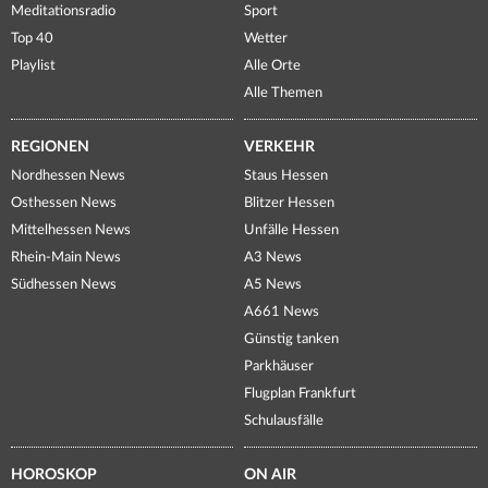
Meditationsradio
Sport
Top 40
Wetter
Playlist
Alle Orte
Alle Themen
REGIONEN
VERKEHR
Nordhessen News
Staus Hessen
Osthessen News
Blitzer Hessen
Mittelhessen News
Unfälle Hessen
Rhein-Main News
A3 News
Südhessen News
A5 News
A661 News
Günstig tanken
Parkhäuser
Flugplan Frankfurt
Schulausfälle
HOROSKOP
ON AIR