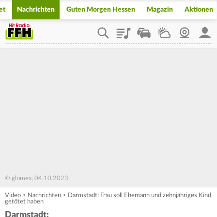
et
Nachrichten
Guten Morgen Hessen
Magazin
Aktionen
Playlist
Staupilot
Wetter
Webcam
Mein
© glomex, 04.10.2023
Video
>
Nachrichten
>
Darmstadt: Frau soll Ehemann und zehnjähriges Kind
getötet haben
Darmstadt: