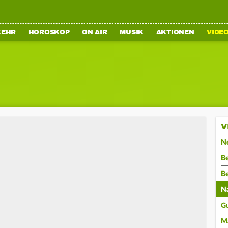
KEHR
HOROSKOP
ON AIR
MUSIK
AKTIONEN
VIDE
V
N
Be
B
N
G
M