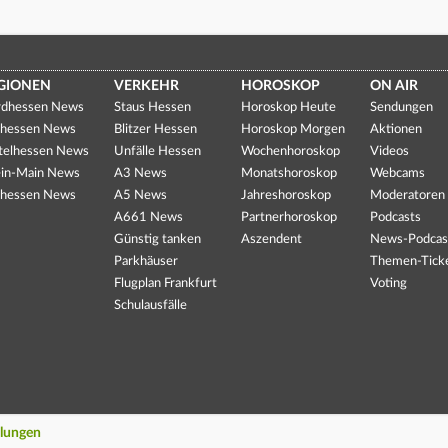
GIONEN
VERKEHR
HOROSKOP
ON AIR
dhessen News
Staus Hessen
Horoskop Heute
Sendungen
hessen News
Blitzer Hessen
Horoskop Morgen
Aktionen
telhessen News
Unfälle Hessen
Wochenhoroskop
Videos
in-Main News
A3 News
Monatshoroskop
Webcams
hessen News
A5 News
Jahreshoroskop
Moderatoren
A661 News
Partnerhoroskop
Podcasts
Günstig tanken
Aszendent
News-Podcas
Parkhäuser
Themen-Tick
Flugplan Frankfurt
Voting
Schulausfälle
llungen