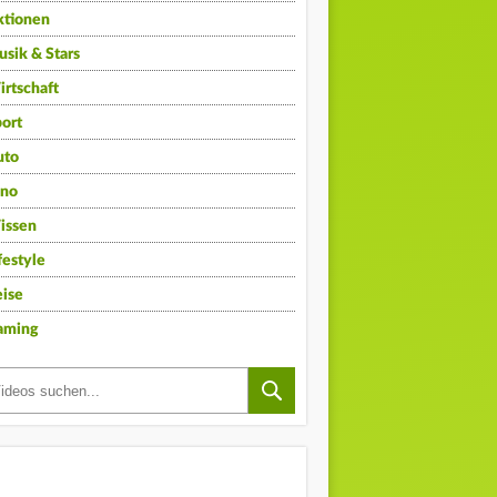
ktionen
sik & Stars
rtschaft
ort
uto
ino
issen
festyle
ise
aming