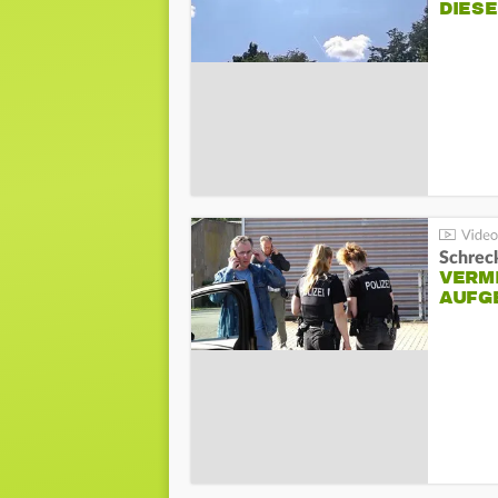
DIES
Schreck
VERM
AUFG