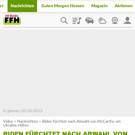
et
Nachrichten
Guten Morgen Hessen
Magazin
Aktionen
Playlist
Staupilot
Wetter
Webcam
Mein
© glomex, 05.10.2023
Video
>
Nachrichten
>
Biden fürchtet nach Abwahl von McCarthy um
Ukraine-Hilfen
BIDEN FÜRCHTET NACH ABWAHL VON