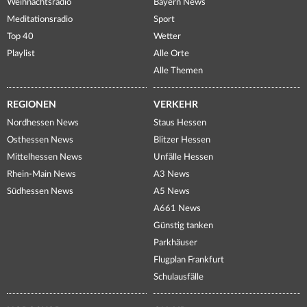
Weihnachtsradio
Bayern News
Meditationsradio
Sport
Top 40
Wetter
Playlist
Alle Orte
Alle Themen
REGIONEN
VERKEHR
Nordhessen News
Staus Hessen
Osthessen News
Blitzer Hessen
Mittelhessen News
Unfälle Hessen
Rhein-Main News
A3 News
Südhessen News
A5 News
A661 News
Günstig tanken
Parkhäuser
Flugplan Frankfurt
Schulausfälle