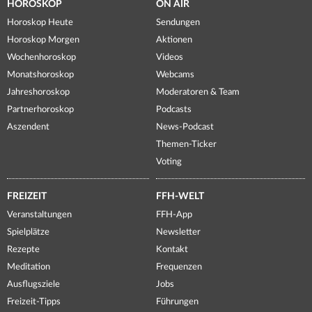
HOROSKOP
ON AIR
Horoskop Heute
Sendungen
Horoskop Morgen
Aktionen
Wochenhoroskop
Videos
Monatshoroskop
Webcams
Jahreshoroskop
Moderatoren & Team
Partnerhoroskop
Podcasts
Aszendent
News-Podcast
Themen-Ticker
Voting
FREIZEIT
FFH-WELT
Veranstaltungen
FFH-App
Spielplätze
Newsletter
Rezepte
Kontakt
Meditation
Frequenzen
Ausflugsziele
Jobs
Freizeit-Tipps
Führungen