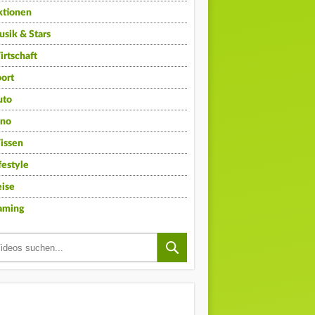
ktionen
sik & Stars
rtschaft
ort
uto
ino
issen
festyle
ise
aming