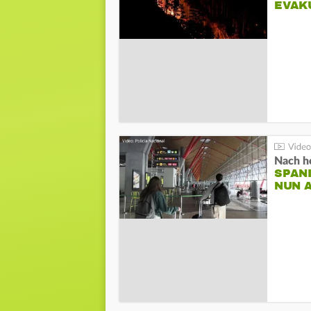
EVAK
Nach he
SPAN
NUN 