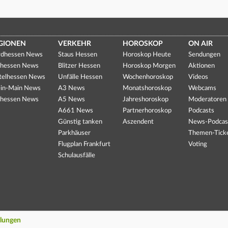
GIONEN
VERKEHR
HOROSKOP
ON AIR
dhessen News
Staus Hessen
Horoskop Heute
Sendungen
hessen News
Blitzer Hessen
Horoskop Morgen
Aktionen
telhessen News
Unfälle Hessen
Wochenhoroskop
Videos
in-Main News
A3 News
Monatshoroskop
Webcams
hessen News
A5 News
Jahreshoroskop
Moderatoren
A661 News
Partnerhoroskop
Podcasts
Günstig tanken
Aszendent
News-Podcas
Parkhäuser
Themen-Tick
Flugplan Frankfurt
Voting
Schulausfälle
llungen