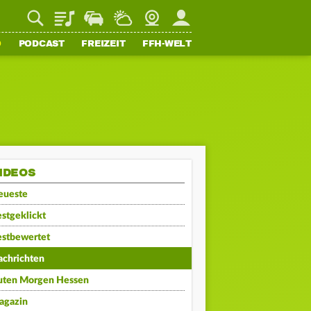
Playlist
Staupilot
Wetter
Webcam
Mein FFH
O
PODCAST
FREIZEIT
FFH-WELT
IDEOS
eueste
stgeklickt
estbewertet
achrichten
uten Morgen Hessen
agazin