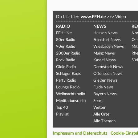
Du bist hier:
www.FFH.de
>>>
Video
RADIO
NEWS
RE
FFH Live
Hessen News
Nor
80er Radio
Frankfurt News
Ost
90er Radio
Wiesbaden News
Mit
2000er Radio
Mainz News
Rhe
Rock Radio
Kassel News
Süd
Oldie Radio
Darmstadt News
Schlager Radio
Offenbach News
Party Radio
Gießen News
Lounge Radio
Fulda News
Weihnachtsradio
Bayern News
Meditationsradio
Sport
Top 40
Wetter
Playlist
Alle Orte
Alle Themen
Impressum und Datenschutz
Cookie-Einste