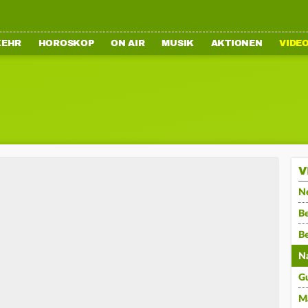
KEHR
HOROSKOP
ON AIR
MUSIK
AKTIONEN
VIDE
V
N
Be
B
N
G
M