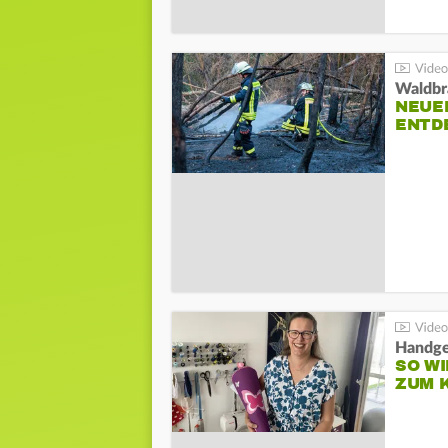
Waldbr
NEUE
ENTD
Handge
SO WI
ZUM 