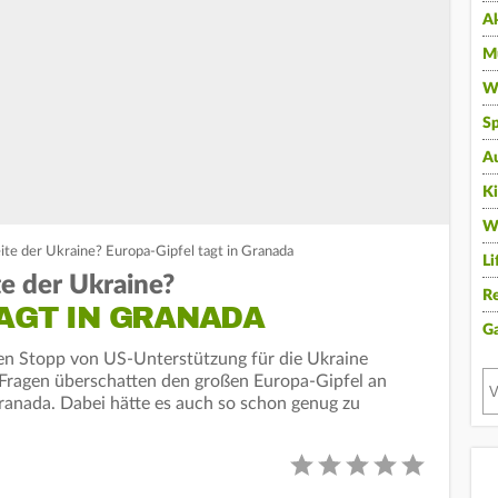
A
Mu
Wi
Sp
A
K
W
ite der Ukraine? Europa-Gipfel tagt in Granada
Li
te der Ukraine?
Re
AGT IN GRANADA
G
en Stopp von US-Unterstützung für die Ukraine
 Fragen überschatten den großen Europa-Gipfel an
anada. Dabei hätte es auch so schon genug zu