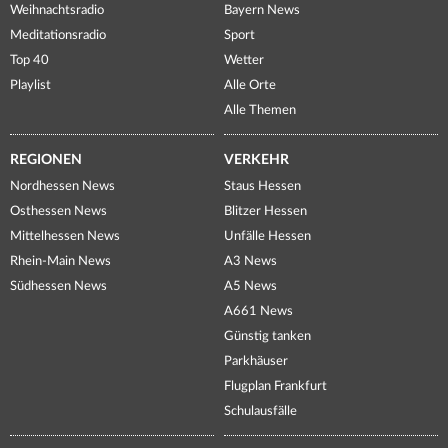
Weihnachtsradio
Bayern News
Meditationsradio
Sport
Top 40
Wetter
Playlist
Alle Orte
Alle Themen
REGIONEN
VERKEHR
Nordhessen News
Staus Hessen
Osthessen News
Blitzer Hessen
Mittelhessen News
Unfälle Hessen
Rhein-Main News
A3 News
Südhessen News
A5 News
A661 News
Günstig tanken
Parkhäuser
Flugplan Frankfurt
Schulausfälle