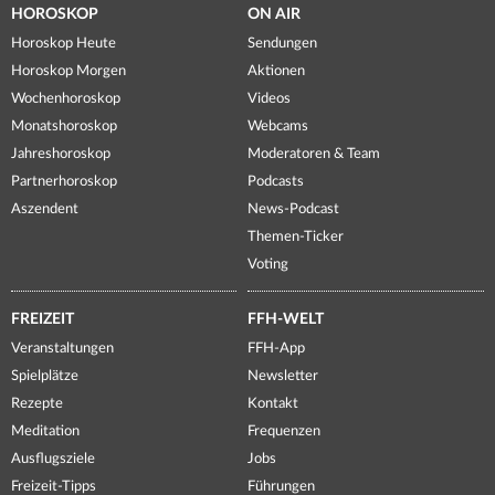
HOROSKOP
ON AIR
Horoskop Heute
Sendungen
Horoskop Morgen
Aktionen
Wochenhoroskop
Videos
Monatshoroskop
Webcams
Jahreshoroskop
Moderatoren & Team
Partnerhoroskop
Podcasts
Aszendent
News-Podcast
Themen-Ticker
Voting
FREIZEIT
FFH-WELT
Veranstaltungen
FFH-App
Spielplätze
Newsletter
Rezepte
Kontakt
Meditation
Frequenzen
Ausflugsziele
Jobs
Freizeit-Tipps
Führungen