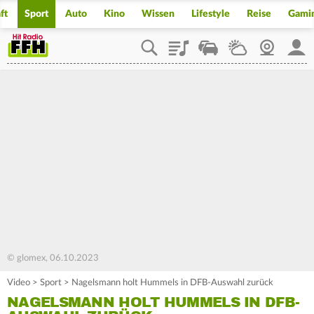
ft
Sport
Auto
Kino
Wissen
Lifestyle
Reise
Gami
Playlist
Staupilot
Wetter
Webcam
Mein
© glomex, 06.10.2023
Video
>
Sport
>
Nagelsmann holt Hummels in DFB-Auswahl zurück
NAGELSMANN HOLT HUMMELS IN DFB-