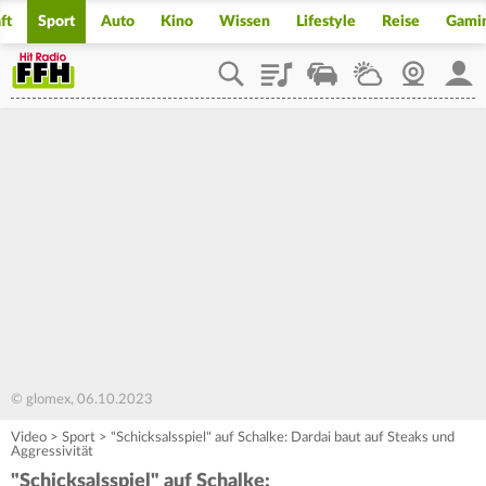
ft
Sport
Auto
Kino
Wissen
Lifestyle
Reise
Gami
Playlist
Staupilot
Wetter
Webcam
Mein
© glomex, 06.10.2023
Video
>
Sport
>
"Schicksalsspiel" auf Schalke: Dardai baut auf Steaks und
Aggressivität
"Schicksalsspiel" auf Schalke: