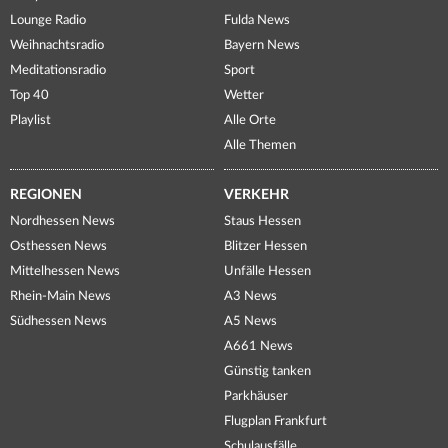
Lounge Radio
Fulda News
Weihnachtsradio
Bayern News
Meditationsradio
Sport
Top 40
Wetter
Playlist
Alle Orte
Alle Themen
REGIONEN
VERKEHR
Nordhessen News
Staus Hessen
Osthessen News
Blitzer Hessen
Mittelhessen News
Unfälle Hessen
Rhein-Main News
A3 News
Südhessen News
A5 News
A661 News
Günstig tanken
Parkhäuser
Flugplan Frankfurt
Schulausfälle