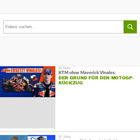
KTM ohne Maverick Vinales:
DER GRUND FÜR DEN MOTOGP-
RÜCKZUG