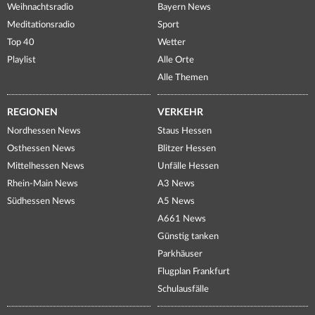
Weihnachtsradio
Bayern News
Meditationsradio
Sport
Top 40
Wetter
Playlist
Alle Orte
Alle Themen
REGIONEN
VERKEHR
Nordhessen News
Staus Hessen
Osthessen News
Blitzer Hessen
Mittelhessen News
Unfälle Hessen
Rhein-Main News
A3 News
Südhessen News
A5 News
A661 News
Günstig tanken
Parkhäuser
Flugplan Frankfurt
Schulausfälle