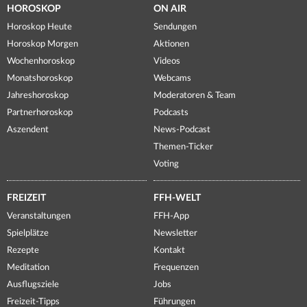
HOROSKOP
ON AIR
Horoskop Heute
Sendungen
Horoskop Morgen
Aktionen
Wochenhoroskop
Videos
Monatshoroskop
Webcams
Jahreshoroskop
Moderatoren & Team
Partnerhoroskop
Podcasts
Aszendent
News-Podcast
Themen-Ticker
Voting
FREIZEIT
FFH-WELT
Veranstaltungen
FFH-App
Spielplätze
Newsletter
Rezepte
Kontakt
Meditation
Frequenzen
Ausflugsziele
Jobs
Freizeit-Tipps
Führungen