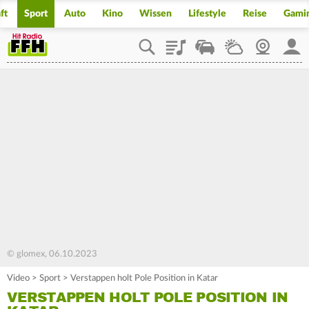
ft
Sport
Auto
Kino
Wissen
Lifestyle
Reise
Gami
Playlist
Staupilot
Wetter
Webcam
Mein
© glomex, 06.10.2023
Video
>
Sport
>
Verstappen holt Pole Position in Katar
VERSTAPPEN HOLT POLE POSITION IN