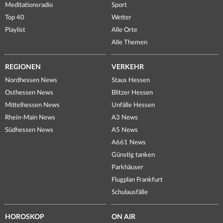
Meditationsradio
Sport
Top 40
Wetter
Playlist
Alle Orte
Alle Themen
REGIONEN
VERKEHR
Nordhessen News
Staus Hessen
Osthessen News
Blitzer Hessen
Mittelhessen News
Unfälle Hessen
Rhein-Main News
A3 News
Südhessen News
A5 News
A661 News
Günstig tanken
Parkhäuser
Flugplan Frankfurt
Schulausfälle
HOROSKOP
ON AIR