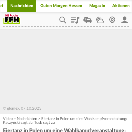
et
Nachrichten
Guten Morgen Hessen
Magazin
Aktionen
Playlist
Staupilot
Wetter
Webcam
Mein
© glomex, 07.10.2023
Video
>
Nachrichten
>
Eiertanz in Polen um eine Wahlkampfveranstaltung:
Kaczyński sagt ab, Tusk sagt zu
Eiertanz in Polen um eine Wahlkampfveranstaltung: