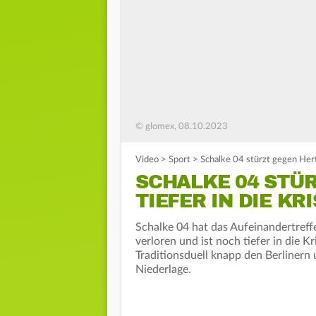
© glomex, 08.10.2023
Video
>
Sport
>
Schalke 04 stürzt gegen Hert
SCHALKE 04 STÜ
TIEFER IN DIE KR
Schalke 04 hat das Aufeinandertref
verloren und ist noch tiefer in die K
Traditionsduell knapp den Berlinern 
Niederlage.