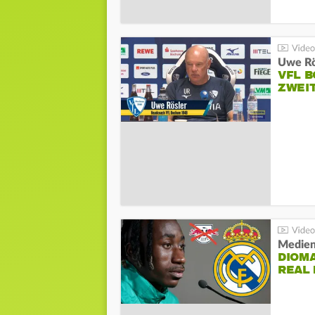
VFL 
ZWEI
Medien
DIOM
REAL