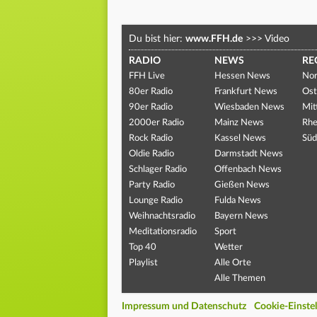
Du bist hier:
www.FFH.de
>>>
Video
RADIO
NEWS
RE
FFH Live
Hessen News
Nor
80er Radio
Frankfurt News
Ost
90er Radio
Wiesbaden News
Mit
2000er Radio
Mainz News
Rhe
Rock Radio
Kassel News
Süd
Oldie Radio
Darmstadt News
Schlager Radio
Offenbach News
Party Radio
Gießen News
Lounge Radio
Fulda News
Weihnachtsradio
Bayern News
Meditationsradio
Sport
Top 40
Wetter
Playlist
Alle Orte
Alle Themen
Impressum und Datenschutz
Cookie-Einste