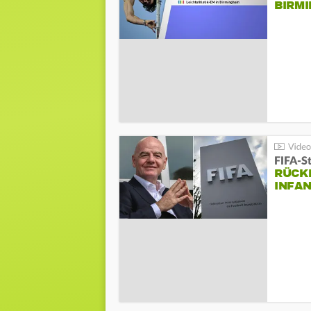
BIRM
FIFA-S
RÜCK
INFA