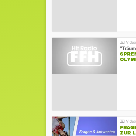
"Träum
SPREN
LYMPI
FRAG
ZUR L