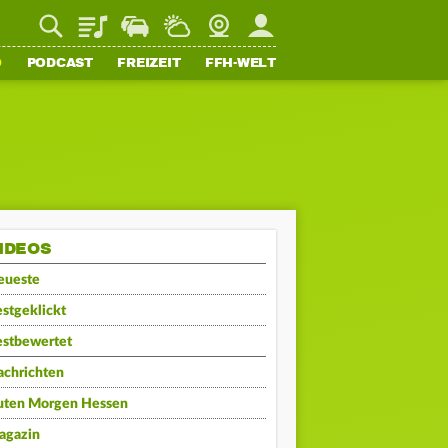
Playlist
Staupilot
Wetter
Webcam
Mein FFH
O
PODCAST
FREIZEIT
FFH-WELT
IDEOS
eueste
stgeklickt
estbewertet
achrichten
uten Morgen Hessen
agazin