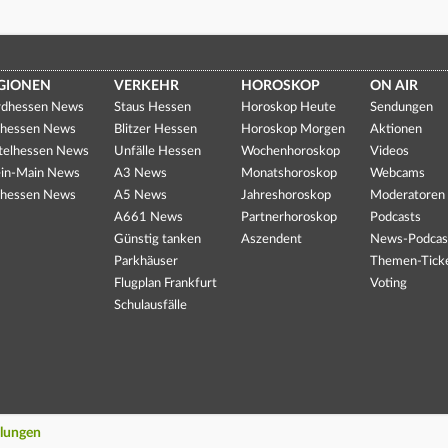
GIONEN
VERKEHR
HOROSKOP
ON AIR
dhessen News
Staus Hessen
Horoskop Heute
Sendungen
hessen News
Blitzer Hessen
Horoskop Morgen
Aktionen
telhessen News
Unfälle Hessen
Wochenhoroskop
Videos
in-Main News
A3 News
Monatshoroskop
Webcams
hessen News
A5 News
Jahreshoroskop
Moderatoren
A661 News
Partnerhoroskop
Podcasts
Günstig tanken
Aszendent
News-Podcas
Parkhäuser
Themen-Tick
Flugplan Frankfurt
Voting
Schulausfälle
llungen