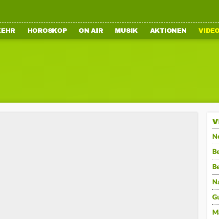
KEHR
HOROSKOP
ON AIR
MUSIK
AKTIONEN
VIDE
V
N
Be
B
N
G
M