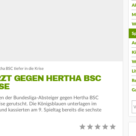
A
Mu
Wi
Sp
A
K
W
ha BSC tiefer in die Krise
Li
RZT GEGEN HERTHA BSC
Re
ISE
G
fen der Bundesliga-Absteiger gegen Hertha BSC
rise gerutscht. Die Königsblauen unterlagen im
und kassierten am 9. Spieltag bereits die sechste