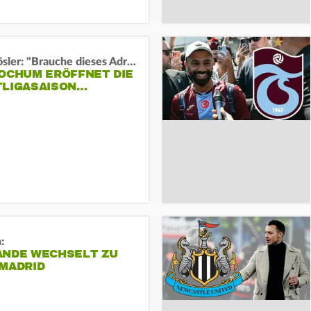
Uwe Rösler: "Brauche dieses Adrenalin"
BOCHUM ERÖFFNET DIE
TLIGASAISON…
:
ANDE WECHSELT ZU
 MADRID