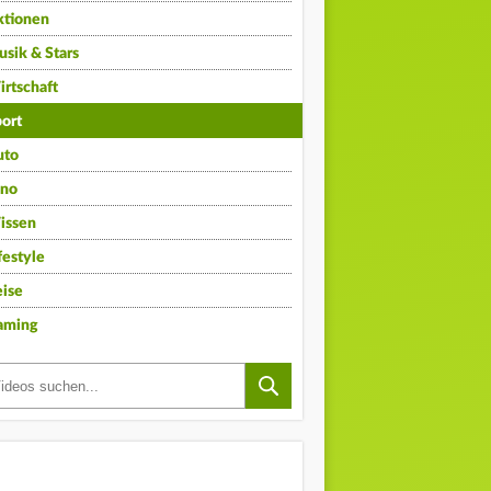
ktionen
sik & Stars
rtschaft
ort
uto
ino
issen
festyle
ise
aming