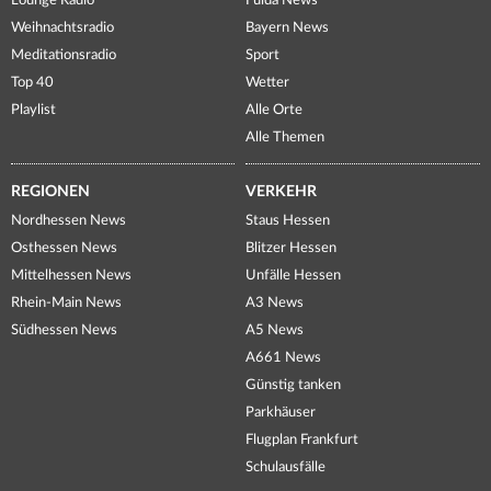
Lounge Radio
Fulda News
Weihnachtsradio
Bayern News
Meditationsradio
Sport
Top 40
Wetter
Playlist
Alle Orte
Alle Themen
REGIONEN
VERKEHR
Nordhessen News
Staus Hessen
Osthessen News
Blitzer Hessen
Mittelhessen News
Unfälle Hessen
Rhein-Main News
A3 News
Südhessen News
A5 News
A661 News
Günstig tanken
Parkhäuser
Flugplan Frankfurt
Schulausfälle