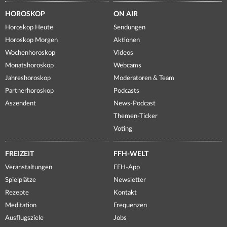
HOROSKOP
ON AIR
Horoskop Heute
Sendungen
Horoskop Morgen
Aktionen
Wochenhoroskop
Videos
Monatshoroskop
Webcams
Jahreshoroskop
Moderatoren & Team
Partnerhoroskop
Podcasts
Aszendent
News-Podcast
Themen-Ticker
Voting
FREIZEIT
FFH-WELT
Veranstaltungen
FFH-App
Spielplätze
Newsletter
Rezepte
Kontakt
Meditation
Frequenzen
Ausflugsziele
Jobs