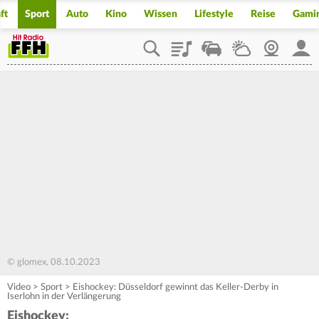
ft
Sport
Auto
Kino
Wissen
Lifestyle
Reise
Gami
Playlist
Staupilot
Wetter
Webcam
Mein
© glomex, 08.10.2023
Video
>
Sport
>
Eishockey: Düsseldorf gewinnt das Keller-Derby in
Iserlohn in der Verlängerung
Eishockey: