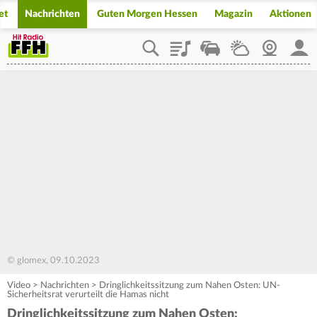
et
Nachrichten
Guten Morgen Hessen
Magazin
Aktionen
Playlist
Staupilot
Wetter
Webcam
Mein
© glomex, 09.10.2023
Video
>
Nachrichten
>
Dringlichkeitssitzung zum Nahen Osten: UN-
Sicherheitsrat verurteilt die Hamas nicht
Dringlichkeitssitzung zum Nahen Osten: