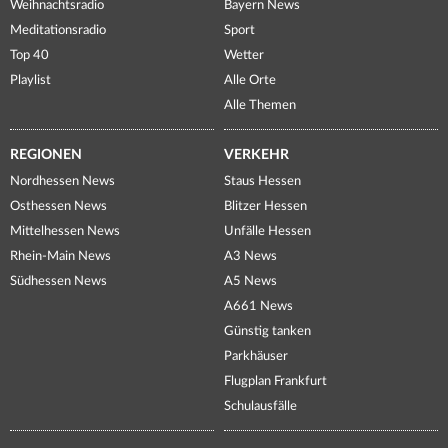
Weihnachtsradio
Bayern News
Meditationsradio
Sport
Top 40
Wetter
Playlist
Alle Orte
Alle Themen
REGIONEN
VERKEHR
Nordhessen News
Staus Hessen
Osthessen News
Blitzer Hessen
Mittelhessen News
Unfälle Hessen
Rhein-Main News
A3 News
Südhessen News
A5 News
A661 News
Günstig tanken
Parkhäuser
Flugplan Frankfurt
Schulausfälle