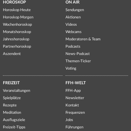
HOROSKOP
ON AIR
Horoskop Heute
Sendungen
Horoskop Morgen
Aktionen
Wochenhoroskop
Videos
Monatshoroskop
Webcams
Jahreshoroskop
Moderatoren & Team
Partnerhoroskop
Podcasts
Aszendent
News-Podcast
Themen-Ticker
Voting
FREIZEIT
FFH-WELT
Veranstaltungen
FFH-App
Spielplätze
Newsletter
Rezepte
Kontakt
Meditation
Frequenzen
Ausflugsziele
Jobs
Freizeit-Tipps
Führungen